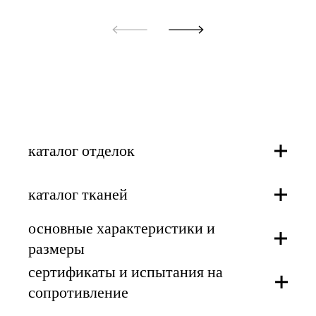
каталог отделок
каталог тканей
конструкция из стали
основные характеристики и
огнеупорные ткани
скачать
размеры
Текстиль
сертификаты и испытания на
скачать (только для США)
характеристики
огнеупорный бархат
сопротивление
размеры mm/in