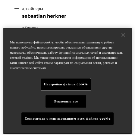
дизайнеры
sebastian herkner
области
hospitality
workspace & corporate
Мы используем файлы cookie, чтобы обеспечивать правильную работу
residential
нашего веб-сайта, персонализировать рекламные объявления и другие
материалы, обеспечивать работу функций социальных сетей и анализировать
сетевой трафик. Мы также предоставляем информацию об использовании
статьи в прессе
вами нашего веб-сайта своим партнерам по социальным сетям, рекламе и
suite
аналитическим системам.
apr 2026, italy
proyecto contract
Настройки файлов cookie
apr 2026, spain
distrito hotel
Отклонить все
mar 2026, spain
Согласиться с использованием всех файлов cookie