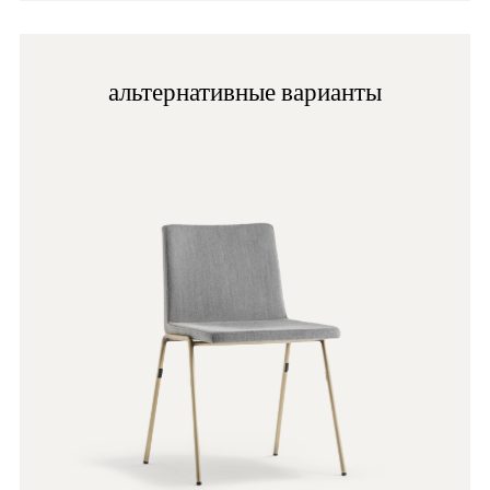
BI300
альтернативные варианты
G190
D123
G185
E07
SA100