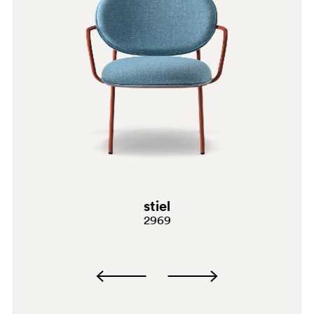
BI200
G69
D122
G181
E02
stiel
2969