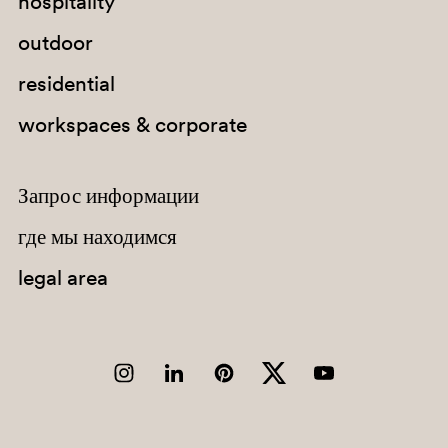
hospitality
outdoor
G184
residential
E04
workspaces & corporate
Запрос информации
где мы находимся
legal area
SA300
G78
H142
H40