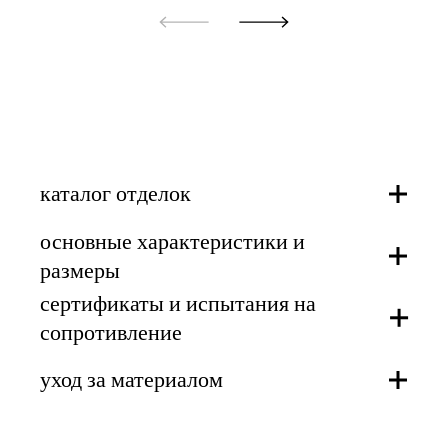
каталог отделок
основные характеристики и
конструкция из ясеня
размеры
сертификаты и испытания на
характеристики
сопротивление
размеры mm/in
уход за материалом
сертификаты
скачать технические характеристики
продукта
испытания на сопротивление
wood