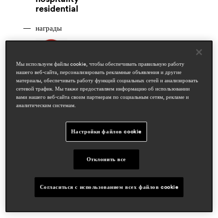
residential
награды
Мы используем файлы cookie, чтобы обеспечивать правильную работу
нашего веб-сайта, персонализировать рекламные объявления и другие
материалы, обеспечивать работу функций социальных сетей и анализировать
статьи в прессе
сетевой трафик. Мы также предоставляем информацию об использовании
ifdm
вами нашего веб-сайта своим партнерам по социальным сетям, рекламе и
аналитическим системам.
apr 2024, italy
pi
nov 2021, holland
Настройки файлов cookie
elle decor
sept 2021, italy
Отклонить все
Согласиться с использованием всех файлов cookie