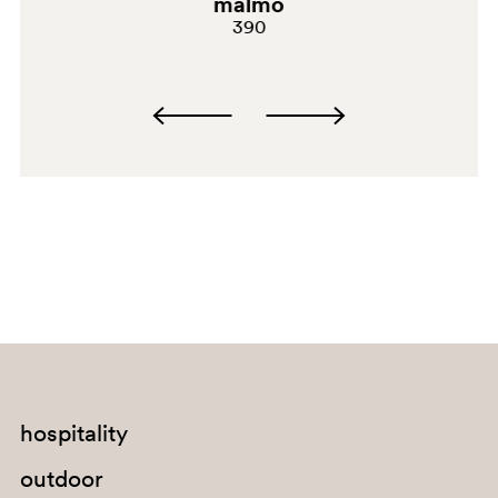
malmö
390
RA
hospitality
outdoor