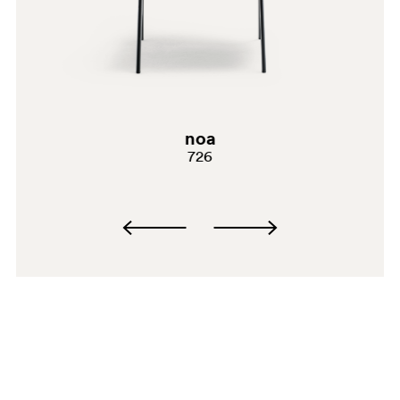
noa
726
NERO
VE2