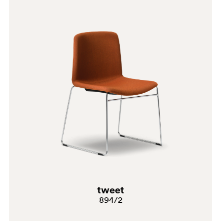
BE200
BE
tweet
894/2