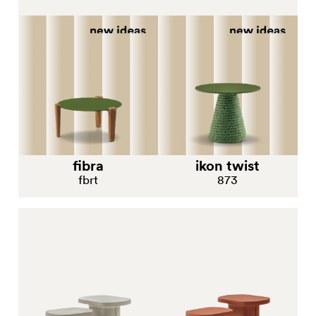
оргстекла
ПОЛИПРОПИЛЕН и
ПОЛИЭТИЛЕН
СТАЛЬ
СТАЛЬ и ЧУГУН
fibra
ikon twist
fbrt
873