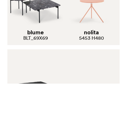
blume
nolita
BLT_69X69
5453 H480
blume
fluxo
BLT_99X99
5463