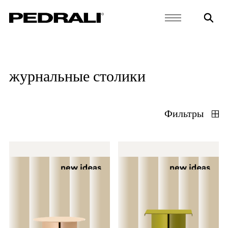
журнальные столики
Фильтры
материалы
типы
подтвердить
очистить фильтр
cord
hpl и fenix