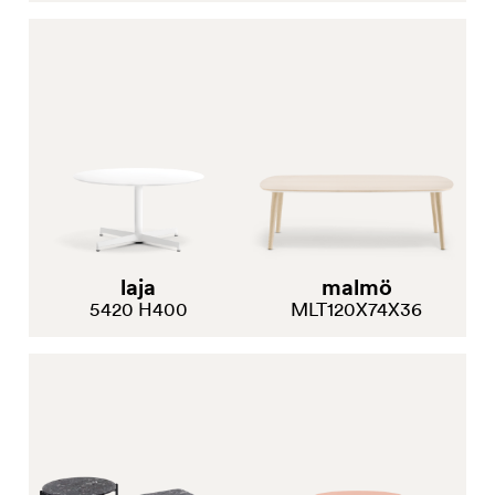
laja
malmö
5420 H400
MLT120X74X36