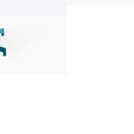
Информация
news
s