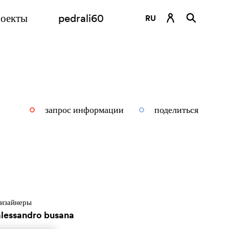
оекты
pedrali60
RU
DE
EN
ES
FR
запрос информации
поделиться
IT
изайнеры
alessandro busana