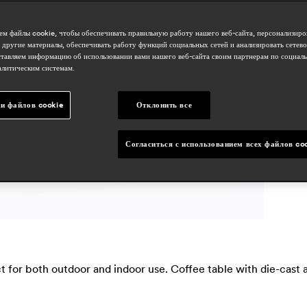
о
h
м файлы cookie, чтобы обеспечивать правильную работу нашего веб-сайта, персонализиро
 другие материалы, обеспечивать работу функций социальных сетей и анализировать сетев
тавляем информацию об использовании вами нашего веб-сайта своим партнерам по социаль
алитическим системам.
с
и файлов cookie
Отклонить все
o
Согласиться с использованием всех файлов co
fect for both outdoor and indoor use. Coffee table with die-ca