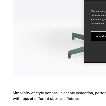
Мы используе
объявления и
также предос
рекламе и ан
Настройк
Simplicity of style defines Laja table collection, per
with tops of different sizes and finishes.