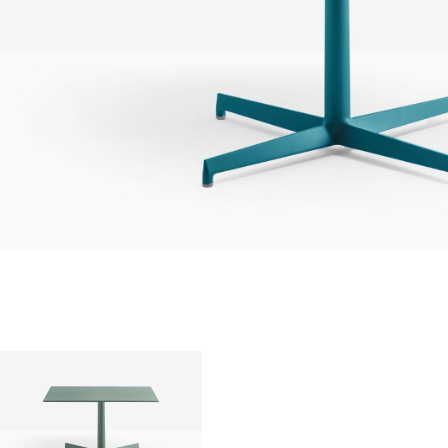
О нас
company