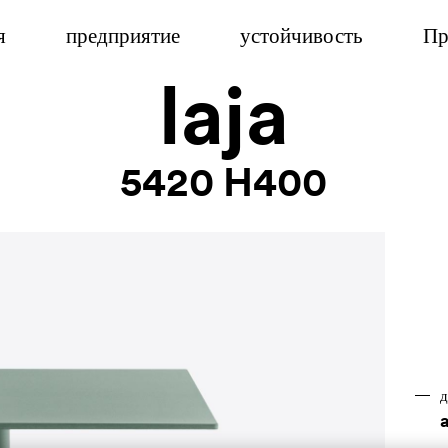
я
предприятие
устойчивость
Пр
laja
5420 H400
д