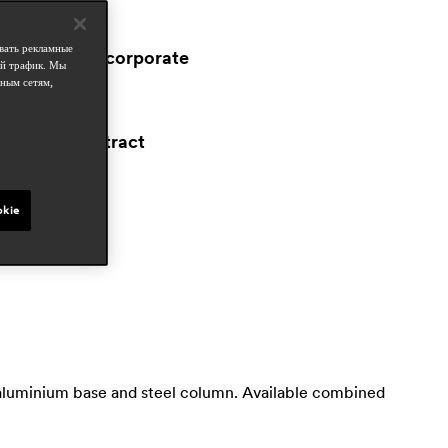
бласти
ospitality
вать рекламные
workspace & corporate
ой трафик. Мы
outdoor
ным сетям,
татьи в прессе
proyecto contract
ct 2025, spain
okie
st aluminium base and steel column. Available combined