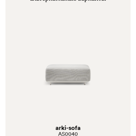
D25
SA200E
D26
arki-sofa
AS0040