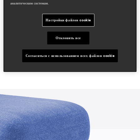
busetti garuti redaelli
аналитическим системам.
области
Настройки файлов cookie
hospitality
workspace & corporate
outdoor
Отклонить все
residential
Согласиться с использованием всех файлов cookie