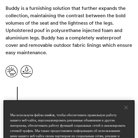
Buddy is a furnishing solution that further expands the
collection, maintaining the contrast between the bold
volumes of the seat and the lightness of the legs.
Upholstered pouf in polyurethane injected foam and
aluminium legs. Buddy has a completely waterproof
cover and removable outdoor fabric linings which ensure
easy maintenance.
Мы используем файлы cookie, чтобы обеспечивать правильную работу
нашего веб-сайта, персонализировать рекламные объявления и другие
материалы, обеспечивать работу функций социальных сетей и анализировать
сетевой трафик. Мы также предоставляем информацию об использовании
дизайнеры
вами нашего веб-сайта своим партнерам по социальным сетям, рекламе и