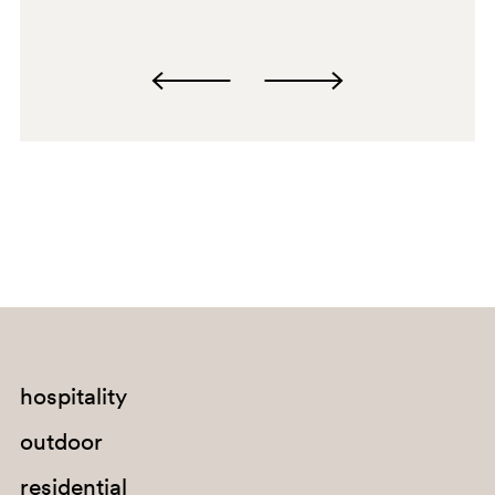
GI100E
D27
hospitality
outdoor
residential