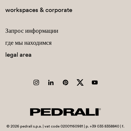
workspaces & corporate
Запрос информации
где мы находимся
legal area
AR200E
D28
©
2026
pedrali s.p.a. | vat code 02001160981 | p. +39 035 8358840 | f.