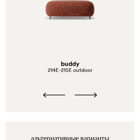
BI300E
D24
buddy
214E-215E outdoor
SA100E
альтернативные варианты