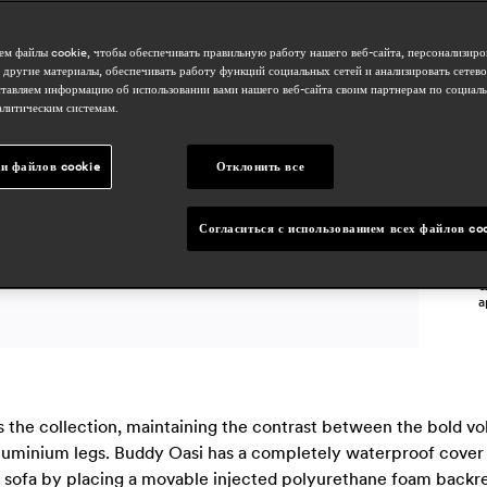
н
м файлы cookie, чтобы обеспечивать правильную работу нашего веб-сайта, персонализиро
 другие материалы, обеспечивать работу функций социальных сетей и анализировать сетев
тавляем информацию об использовании вами нашего веб-сайта своим партнерам по социаль
алитическим системам.
с
и файлов cookie
Отклонить все
a
Согласиться с использованием всех файлов co
a
à
a
s the collection, maintaining the contrast between the bold vol
luminium legs. Buddy Oasi has a completely waterproof cover 
sofa by placing a movable injected polyurethane foam backres