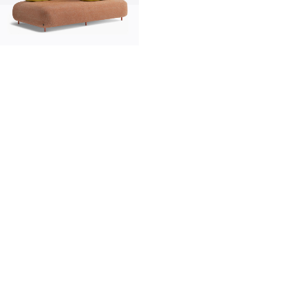
innovation
made in Italy
designers