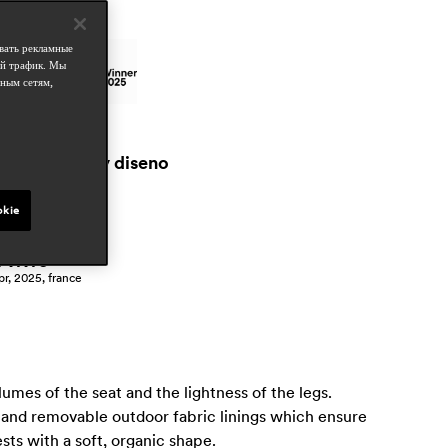
аграды
вать рекламные
ой трафик. Мы
ным сетям,
татьи в прессе
arquitectura y diseno
pr 2026, spain
ideat
okie
pr 2025, france
 vivre
pr, 2025, france
umes of the seat and the lightness of the legs.
and removable outdoor fabric linings which ensure
ts with a soft, organic shape.