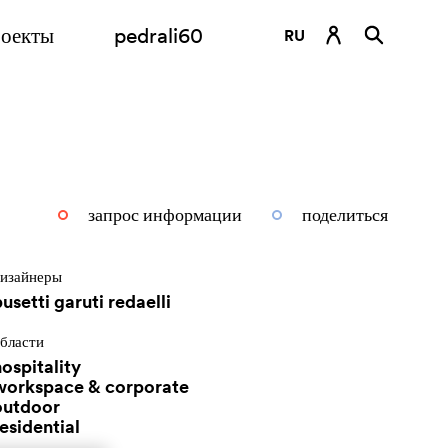
оекты
pedrali60
RU
DE
EN
ES
FR
запрос информации
поделиться
IT
изайнеры
usetti garuti redaelli
бласти
ospitality
workspace & corporate
outdoor
esidential