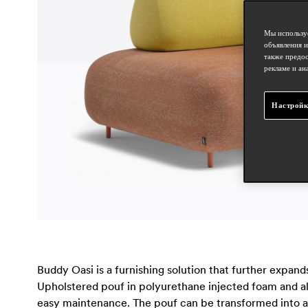
Мы используе
объявления и
также предос
рекламе и ан
Настройк
Buddy Oasi is a furnishing solution that further expand
Upholstered pouf in polyurethane injected foam and a
easy maintenance. The pouf can be transformed into a 