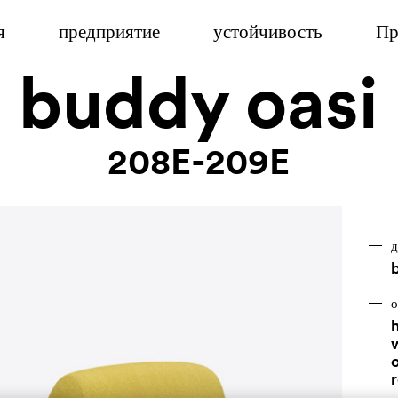
я
предприятие
устойчивость
Пр
buddy oasi
208E-209E
д
b
о
h
r