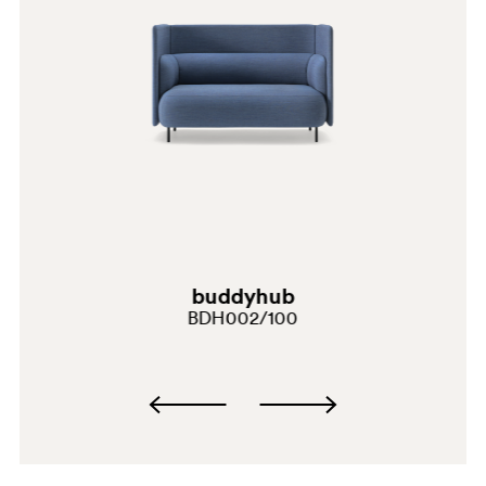
G191
H140
buddyhub
BDH002/100