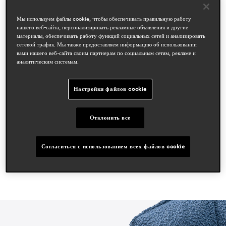
Мы используем файлы cookie, чтобы обеспечивать правильную работу
дизайнеры
нашего веб-сайта, персонализировать рекламные объявления и другие
материалы, обеспечивать работу функций социальных сетей и анализировать
cazzaniga mandelli pagliarulo
сетевой трафик. Мы также предоставляем информацию об использовании
вами нашего веб-сайта своим партнерам по социальным сетям, рекламе и
области
аналитическим системам.
hospitality
residential
Настройки файлов cookie
статьи в прессе
interni
Отклонить все
oct 2024, italy
Согласиться с использованием всех файлов cookie