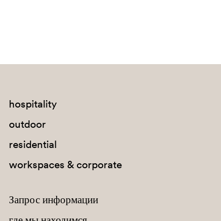
G67
H141
hospitality
outdoor
residential
workspaces & corporate
Запрос информации
где мы находимся