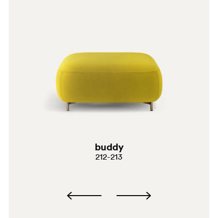
D26
buddy
212-213
C92