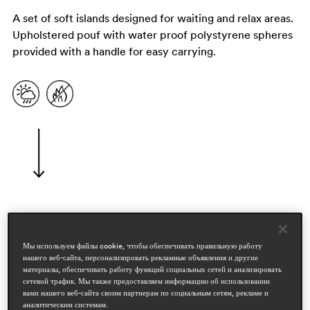
A set of soft islands designed for waiting and relax areas.
Upholstered pouf with water proof polystyrene spheres
provided with a handle for easy carrying.
дизайнеры
claudio dondoli & marco pocci
Мы используем файлы cookie, чтобы обеспечивать правильную работу
нашего веб-сайта, персонализировать рекламные объявления и другие
материалы, обеспечивать работу функций социальных сетей и анализировать
области
сетевой трафик. Мы также предоставляем информацию об использовании
workspace & corporate
вами нашего веб-сайта своим партнерам по социальным сетям, рекламе и
outdoor
аналитическим системам.