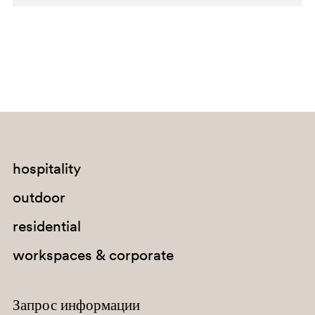
D27
hospitality
outdoor
C91
residential
workspaces & corporate
Запрос информации