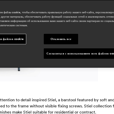
h
м файлы cookie, чтобы обеспечивать правильную работу нашего веб-сайта, персонализиро
r
 другие материалы, обеспечивать работу функций социальных сетей и анализировать сетев
тавляем информацию об использовании вами нашего веб-сайта своим партнерам по социаль
с
алитическим системам.
d
и файлов cookie
Отклонить все
i
o
Согласиться с использованием всех файлов co
tention to detail inspired Stiel, a barstool featured by soft 
d to the frame without visible fixing screws. Stiel collection
nishes make Stiel suitable for residential or contract.