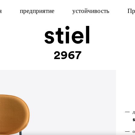
я
предприятие
устойчивость
Пр
stiel
2967
д
о