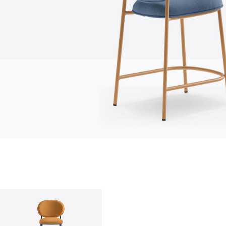
О нас
company