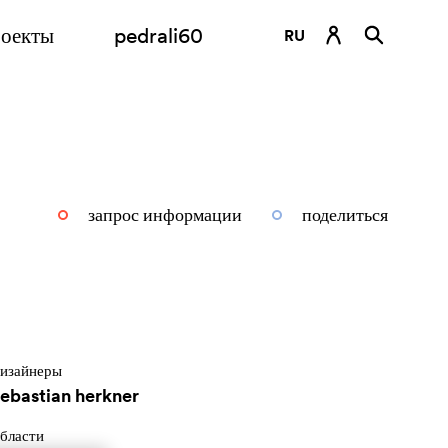
оекты
pedrali60
RU
DE
EN
ES
FR
запрос информации
поделиться
IT
изайнеры
sebastian herkner
бласти