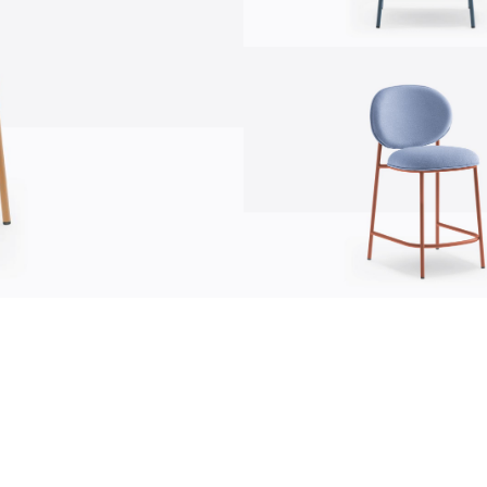
Информация
news
s