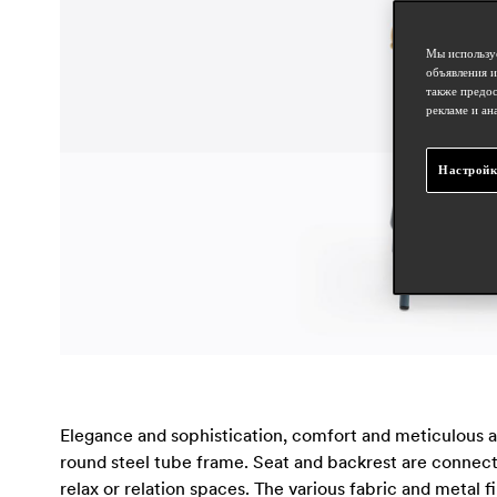
Мы используе
объявления и
также предос
рекламе и ан
Настройк
Elegance and sophistication, comfort and meticulous at
round steel tube frame. Seat and backrest are connecte
relax or relation spaces. The various fabric and metal fi