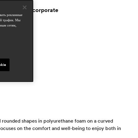
ospitality
workspace & corporate
вать рекламные
esidential
ой трафик. Мы
ным сетям,
татьи в прессе
the book
ec 2025, italy
nterni
ct 2024, italy
okie
and rounded shapes in polyurethane foam on a curved
 focuses on the comfort and well-being to enjoy both in