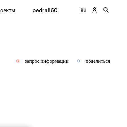
оекты
pedrali60
RU
DE
EN
ES
FR
запрос информации
поделиться
IT