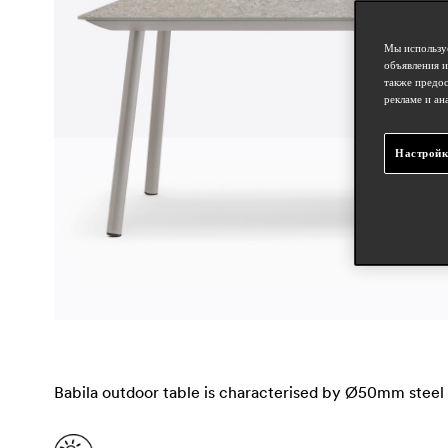
Мы используе
объявления и
также предос
рекламе и ан
Настройк
Babila outdoor table is characterised by Ø50mm steel 