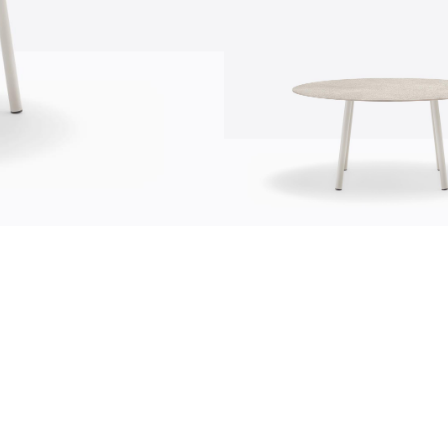
Информация
news
s