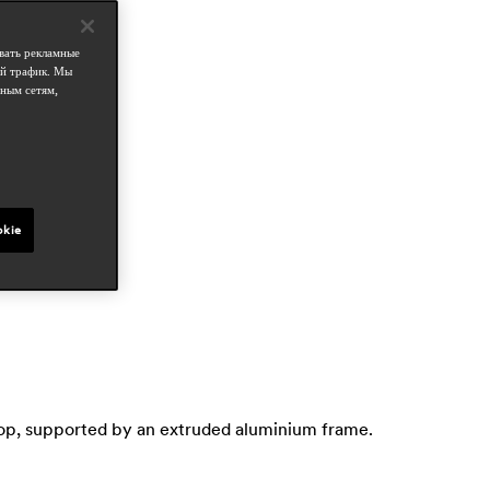
изайнеры
pedrali r&d
вать рекламные
ой трафик. Мы
бласти
ным сетям,
outdoor
okie
 top, supported by an extruded aluminium frame.