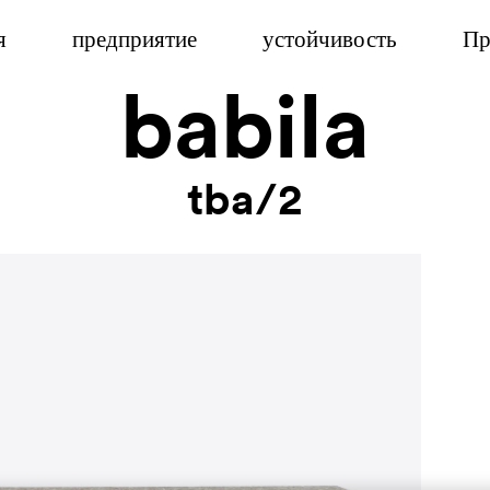
я
предприятие
устойчивость
Пр
babila
tba/2