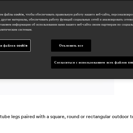
д
м файлы cookie, чтобы обеспечивать правильную работу нашего веб-сайта, персонализиро
 другие материалы, обеспечивать работу функций социальных сетей и анализировать сетев
о
тавляем информацию об использовании вами нашего веб-сайта своим партнерам по социаль
алитическим системам.
и файлов cookie
Отклонить все
Согласиться с использованием всех файлов co
tube legs paired with a square, round or rectangular outdoor