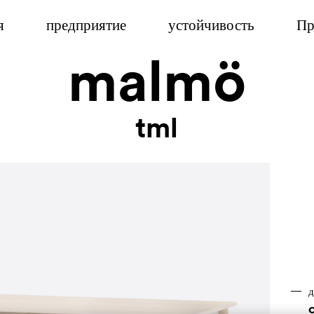
я
предприятие
устойчивость
Пр
malmö
tml
д