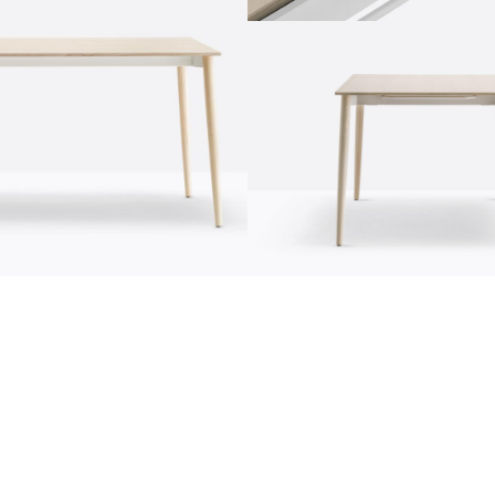
Информация
news
s