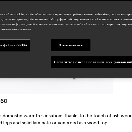
о
м файлы cookie, чтобы обеспечивать правильную работу нашего веб-сайта, персонализиро
r
 другие материалы, обеспечивать работу функций социальных сетей и анализировать сетев
тавляем информацию об использовании вами нашего веб-сайта своим партнерам по социаль
с
алитическим системам.
m
и файлов cookie
Отклонить все
Согласиться с использованием всех файлов co
ke domestic warmth sensations thanks to the touch of ash wood,
d legs and solid laminate or venereed ash wood top.