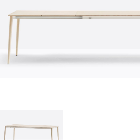
О нас
company