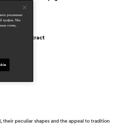
бласти
вать рекламные
esidential
ой трафик. Мы
ным сетям,
татьи в прессе
proyecto contract
ay 2023, spain
okie
 their peculiar shapes and the appeal to tradition