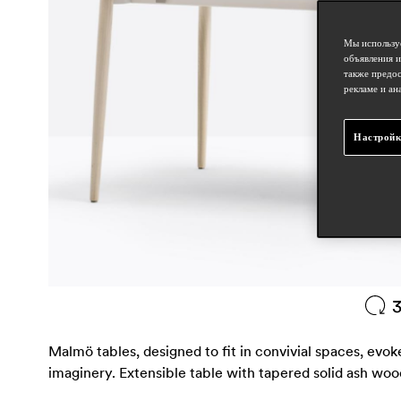
Мы используе
объявления и
также предос
рекламе и ан
Настройк
Malmö tables, designed to fit in convivial spaces, evo
imaginery. Extensible table with tapered solid ash woo