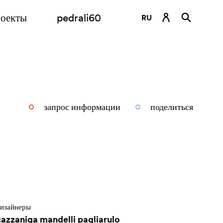
оекты
pedrali60
RU
DE
EN
ES
FR
запрос информации
поделиться
IT
изайнеры
cazzaniga mandelli pagliarulo