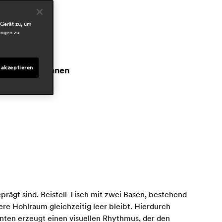
ereiche
ospitality
 Gerät zu, um
outdoor
ungen zu
esidential
resseschau
 akzeptieren
raum und wohnen
un 2026, switzerland
eprägt sind. Beistell-Tisch mit zwei Basen, bestehend
ere Hohlraum gleichzeitig leer bleibt. Hierdurch
nten erzeugt einen visuellen Rhythmus, der den