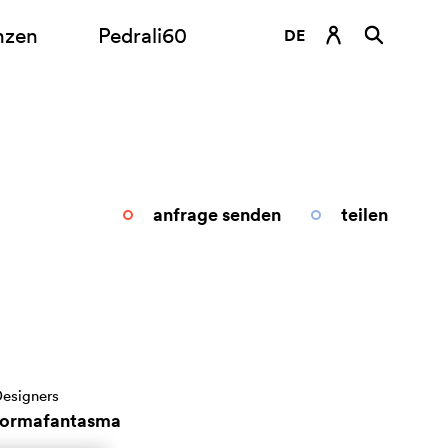
nzen
Pedrali60
DE
EN
ES
FR
IT
anfrage senden
teilen
RU
esigners
formafantasma