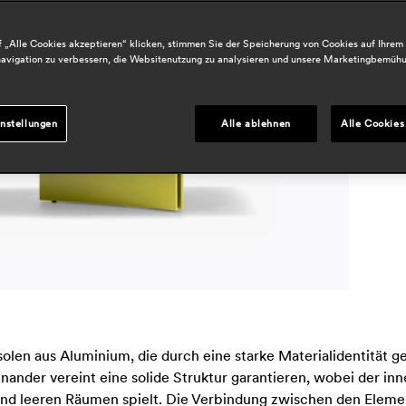
B
h
 „Alle Cookies akzeptieren“ klicken, stimmen Sie der Speicherung von Cookies auf Ihrem
avigation zu verbessern, die Websitenutzung zu analysieren und unsere Marketingbemüh
r
.
P
nstellungen
Alle ablehnen
Alle Cookies
j
nsolen aus Aluminium, die durch eine starke Materialidentität g
ander vereint eine solide Struktur garantieren, wobei der inn
n und leeren Räumen spielt. Die Verbindung zwischen den Eleme