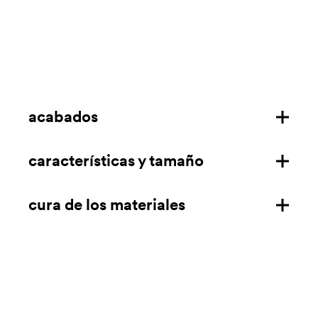
acabados
características y tamaño
estructura de aluminio para exterior
estructura de aluminio
cura de los materiales
características
medidas mm/in
aluminio
descarga la ficha técnica
Limpiar con una bayeta suave o de microfibra empapada
en detergente neutro o desengrasante doméstico.
Aclarar siempre con agua y secar después de la