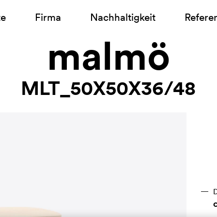
te
Firma
Nachhaltigkeit
Refere
malmö
MLT_50X50X36/48
D