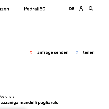
nzen
Pedrali60
DE
EN
ES
FR
IT
anfrage senden
teilen
RU
esigners
cazzaniga mandelli pagliarulo