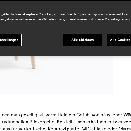
B
h
 „Alle Cookies akzeptieren“ klicken, stimmen Sie der Speicherung von Cookies auf Ihrem
avigation zu verbessern, die Websitenutzung zu analysieren und unsere Marketingbemüh
r
.
P
nstellungen
Alle ablehnen
Alle Cookies
m
enen man gesellig ist, vermitteln ein Gefühl von häuslicher W
 traditionellen Bildsprache. Beistell-Tisch erhältlich in zwei
 aus furnierter Esche, Kompaktplatte, MDF-Platte oder Marm