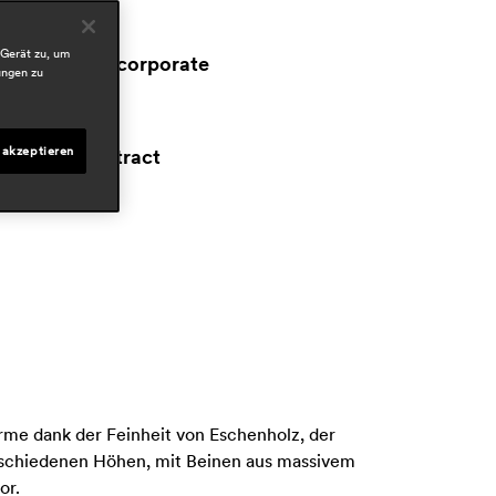
ereiche
ospitality
 Gerät zu, um
workspace & corporate
ungen zu
esidential
resseschau
 akzeptieren
proyecto contract
ay 2023, spain
ärme dank der Feinheit von Eschenholz, der
 verschiedenen Höhen, mit Beinen aus massivem
or.