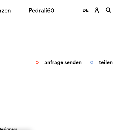
nzen
Pedrali60
DE
EN
ES
FR
IT
anfrage senden
teilen
RU
esigners