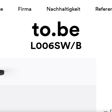
te
Firma
Nachhaltigkeit
Refere
to.be
L006SW/B
D