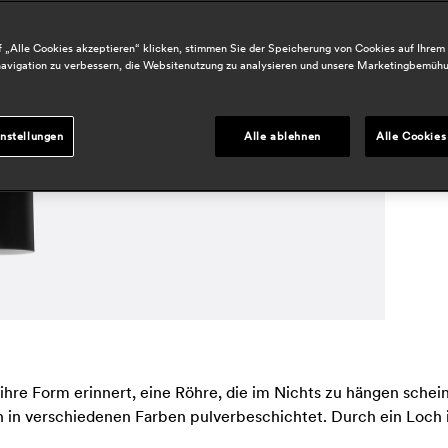
a
 „Alle Cookies akzeptieren“ klicken, stimmen Sie der Speicherung von Cookies auf Ihrem
B
avigation zu verbessern, die Websitenutzung zu analysieren und unsere Marketingbemüh
.
h
r
nstellungen
Alle ablehnen
Alle Cookies
hre Form erinnert, eine Röhre, die im Nichts zu hängen schei
 in verschiedenen Farben pulverbeschichtet. Durch ein Loch i