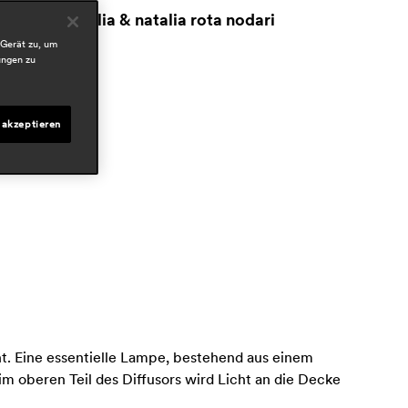
lberto basaglia & natalia rota nodari
 Gerät zu, um
ereiche
ungen zu
ospitality
esidential
 akzeptieren
nt. Eine essentielle Lampe, bestehend aus einem
m oberen Teil des Diffusors wird Licht an die Decke