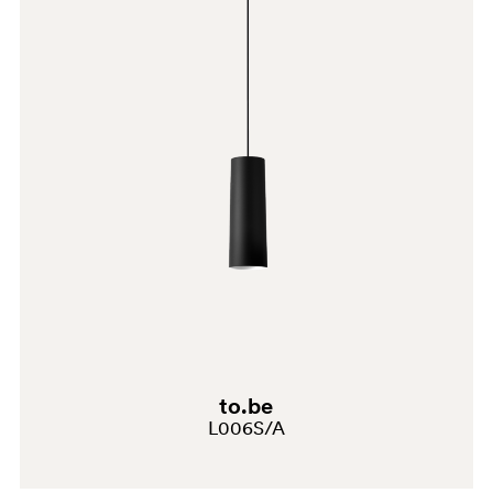
BE200
to.be
L006S/A