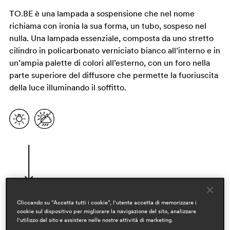
TO.BE è una lampada a sospensione che nel nome
richiama con ironia la sua forma, un tubo, sospeso nel
nulla. Una lampada essenziale, composta da uno stretto
cilindro in policarbonato verniciato bianco all’interno e in
un’ampia palette di colori all’esterno, con un foro nella
parte superiore del diffusore che permette la fuoriuscita
della luce illuminando il soffitto.
Cliccando su “Accetta tutti i cookie”, l'utente accetta di memorizzare i
cookie sul dispositivo per migliorare la navigazione del sito, analizzare
designer
l'utilizzo del sito e assistere nelle nostre attività di marketing.