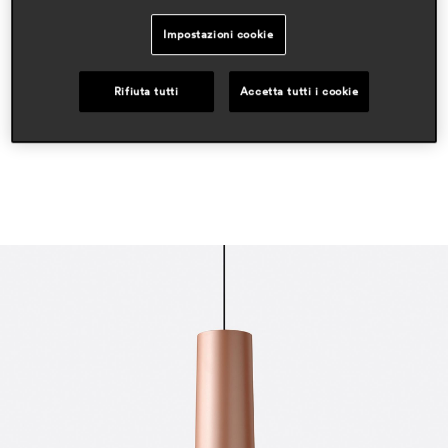
alberto basaglia & natalia rota nodari
Impostazioni cookie
ambiti
hospitality
residential
Rifiuta tutti
Accetta tutti i cookie