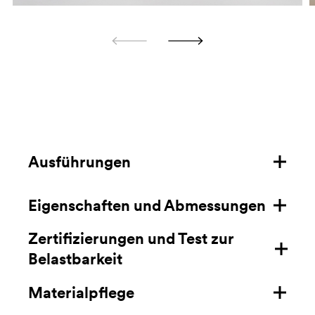
Ausführungen
Eigenschaften und Abmessungen
Struktur aus Stahl
Zertifizierungen und Test zur
Struktur aus Eschenholz
Eigenschaften
Belastbarkeit
Sitzschale aus Tecnopolymer
Masse mm/in
Materialpflege
Zertifizierungen
Datenblatt hier laden