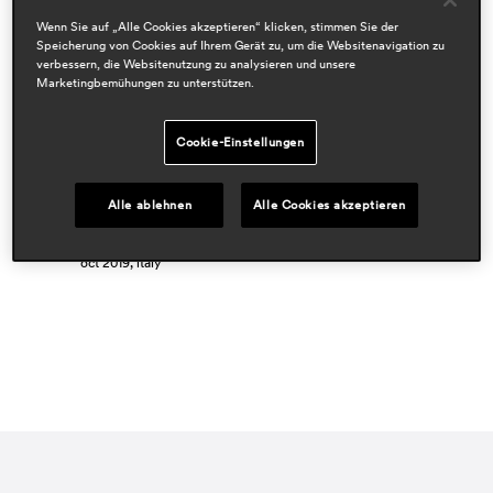
Wenn Sie auf „Alle Cookies akzeptieren“ klicken, stimmen Sie der
Designers
Speicherung von Cookies auf Ihrem Gerät zu, um die Websitenavigation zu
claudio dondoli & marco pocci
verbessern, die Websitenutzung zu analysieren und unsere
Marketingbemühungen zu unterstützen.
Bereiche
hospitality
Cookie-Einstellungen
workspace & corporate
residential
Alle ablehnen
Alle Cookies akzeptieren
Presseschau
contract book
oct 2019, italy