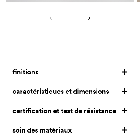
finitions
caractéristiques et dimensions
structure en acier
structure en frêne
certification et test de résistance
caractéristiques
coque en technopolymère
dimensions mm/in
soin des matériaux
certifications
télécharger la fiche technique