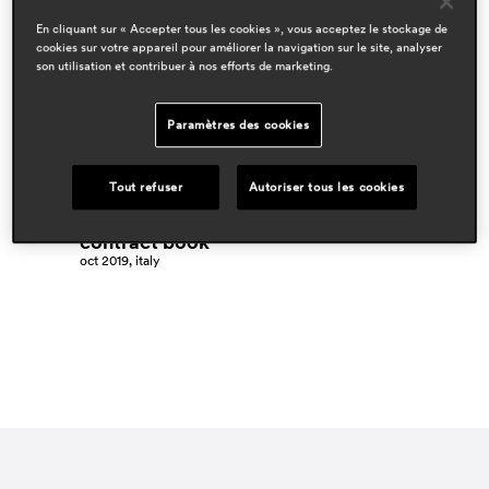
designers
En cliquant sur « Accepter tous les cookies », vous acceptez le stockage de
cookies sur votre appareil pour améliorer la navigation sur le site, analyser
claudio dondoli & marco pocci
son utilisation et contribuer à nos efforts de marketing.
domaines
hospitality
Paramètres des cookies
workspace & corporate
residential
Tout refuser
Autoriser tous les cookies
espace presse
contract book
oct 2019, italy