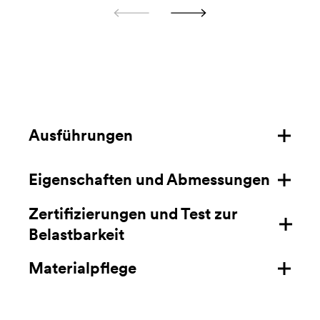
Ausführungen
Eigenschaften und Abmessungen
Struktur aus Eschenholz
Zertifizierungen und Test zur
Struktur aus Nussholz
Eigenschaften
Belastbarkeit
Masse mm/in
Materialpflege
Zertifizierungen
Datenblatt hier laden
Test zur Belastbarkeit
Holz