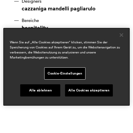
Designers
cazzaniga mandelli pagliarulo
Bereiche
hospitality
workspace & corporate
residential
Wenn Sie auf „Alle Cookies akzeptieren“ klicken, stimmen Sie der
Speicherung von Cookies auf Ihrem Gerät zu, um die Websitenavigation zu
Presseschau
verbessern, die Websitenutzung zu analysieren und unsere
Marketingbemühungen zu unterstützen.
domus
nov 2025, italy
elle decor
Cookie-Einstellungen
oct 2025, italy
pi
Alle ablehnen
Alle Cookies akzeptieren
aug 2025, holland