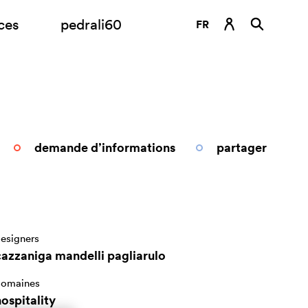
ces
pedrali60
FR
DE
EN
ES
IT
demande d’informations
partager
RU
esigners
cazzaniga mandelli pagliarulo
omaines
ospitality