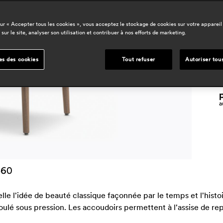
r
sur « Accepter tous les cookies », vous acceptez le stockage de cookies sur votre appareil
 sur le site, analyser son utilisation et contribuer à nos efforts de marketing.
e
n
es des cookies
Tout refuser
Autoriser tou
o
p
a
e l'idée de beauté classique façonnée par le temps et l'histoire
é sous pression. Les accoudoirs permettent à l'assise de repos