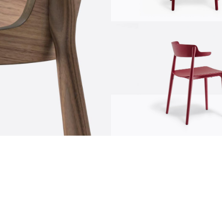
communication
news
d