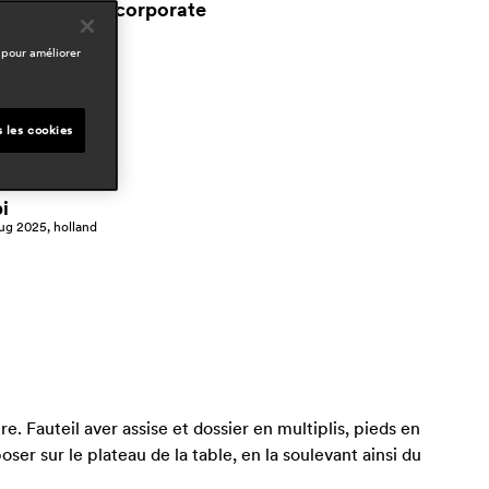
workspace & corporate
esidential
 pour améliorer
space presse
domus
ov 2025, italy
s les cookies
elle decor
ct 2025, italy
i
ug 2025, holland
. Fauteil aver assise et dossier en multiplis, pieds en
er sur le plateau de la table, en la soulevant ainsi du