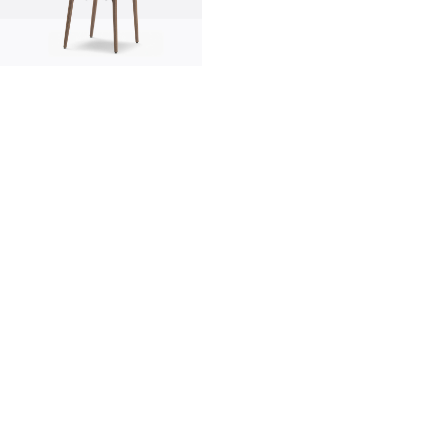
innovation
made in italy
designers