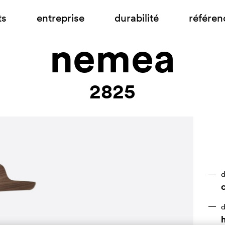
ts
entreprise
durabilité
référen
nemea
2825
d
d
h