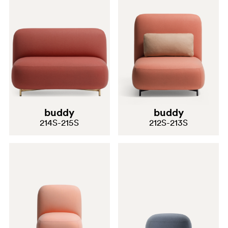
buddy
buddy
214S-215S
212S-213S