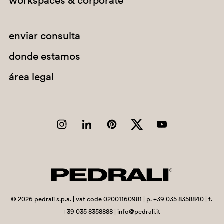
workspaces & corporate
enviar consulta
donde estamos
área legal
GI-BI
0789
247
©
2026
pedrali s.p.a. | vat code 02001160981 | p. +39 035 8358840 | f.
+39 035 8358888 | info@pedrali.it