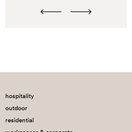
0719
WHITE
hospitality
VE-BI
outdoor
0791
residential
851