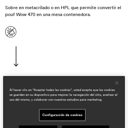
Sobre en metacrilado o en HPL que permite convertir el
pouf Wow 470 en una mesa contenedora.
diseñadores
Al hacer clic en “Aceptar todas las cookies”, usted acepta que las cookies
claudio dondoli & marco pocci
se guarden en su dispositivo para mejorar la navegación del sitio, analizar el
uso del mismo, y colaborar con nuestros estudios para marketing.
áreas
hospitality
Configuración de cookies
workspace & corporate
residential