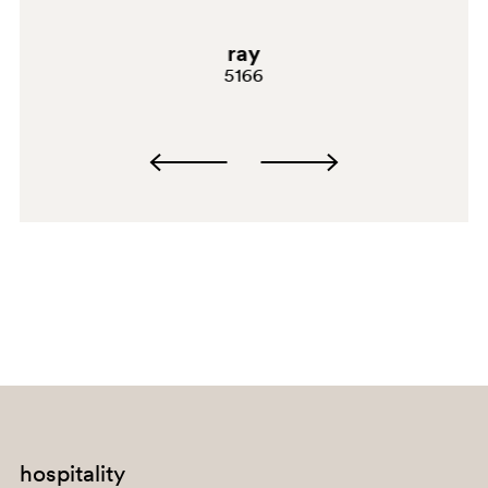
ray
5166
AR
AR400
hospitality