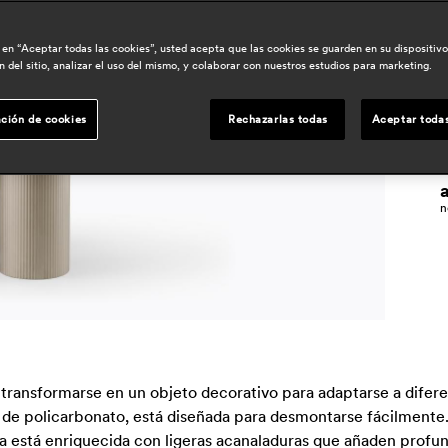
r
c en “Aceptar todas las cookies”, usted acepta que las cookies se guarden en su dispositiv
 del sitio, analizar el uso del mismo, y colaborar con nuestros estudios para marketing.
p
f
ción de cookies
Rechazarlas todas
Aceptar todas
d
n
ransformarse en un objeto decorativo para adaptarse a diferen
de policarbonato, está diseñada para desmontarse fácilmente. 
na está enriquecida con ligeras acanaladuras que añaden profun