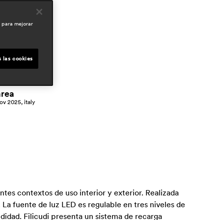
outdoor
esidential
o para mejorar
rensa
biznes meble
eb 2026, poland
 las cookies
spend in
ec 2025, portugal
area
ov 2025, italy
tes contextos de uso interior y exterior. Realizada
La fuente de luz LED es regulable en tres niveles de
didad. Filicudi presenta un sistema de recarga