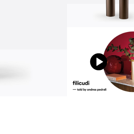
comunicación
news
s