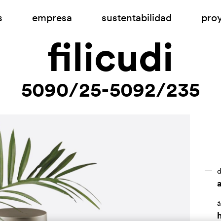
s
empresa
sustentabilidad
pro
filicudi
5090/25-5092/235
d
á
h