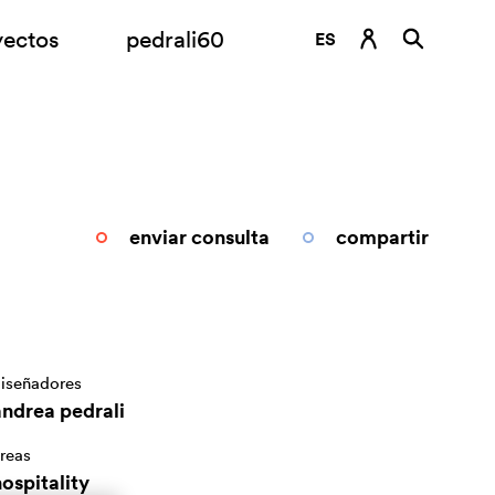
yectos
pedrali60
ES
DE
EN
FR
IT
enviar consulta
compartir
RU
iseñadores
andrea pedrali
reas
ospitality