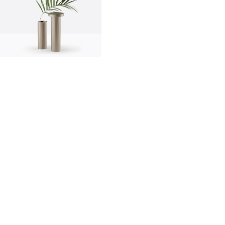
innovación
made in italy
diseñadores