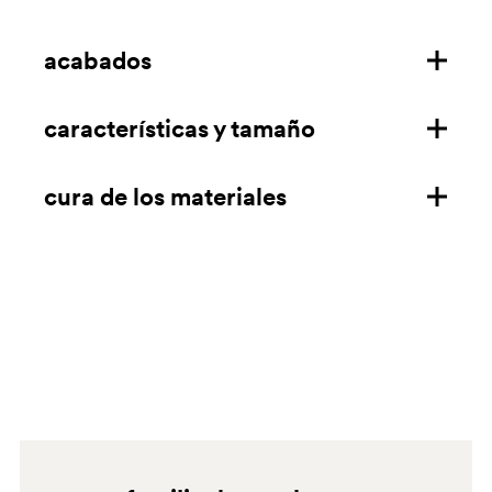
acabados
características y tamaño
difusor de policarbonato
estructura de acero
cura de los materiales
características
medidas mm/in
policarbonato
descarga la ficha técnica
Limpiar con una bayeta de microfibra empapada en
acero
jabón o detergente líquido neutro y aclarar con agua.
PINTADO Limpiar con una bayeta de microfibra
No utilizar disolventes, alcohol desnaturalizado o
empapada en detergente neutro, desengrasante
productos de limpieza que contengan siquiera pequeñas
doméstico, alcohol y limpia metales específico. Aclarar
cantidades de acetona, tricloroetileno y amoníaco. No
siempre con agua y secar después de cada limpieza. No
utilice materiales abrasivos, papel de lija ni estropajos.
utilice limpiadores abrasivos o granulados ni disolventes