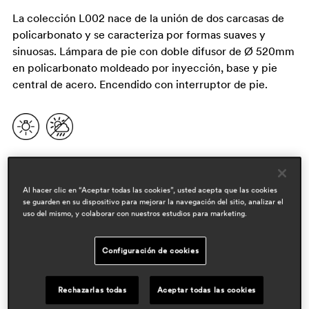
La colección L002 nace de la unión de dos carcasas de
policarbonato y se caracteriza por formas suaves y
sinuosas. Lámpara de pie con doble difusor de Ø 520mm
en policarbonato moldeado por inyección, base y pie
central de acero. Encendido con interruptor de pie.
Al hacer clic en “Aceptar todas las cookies”, usted acepta que las cookies
se guarden en su dispositivo para mejorar la navegación del sitio, analizar el
uso del mismo, y colaborar con nuestros estudios para marketing.
Configuración de cookies
diseñadores
alberto basaglia & natalia rota nodari
Rechazarlas todas
Aceptar todas las cookies
áreas