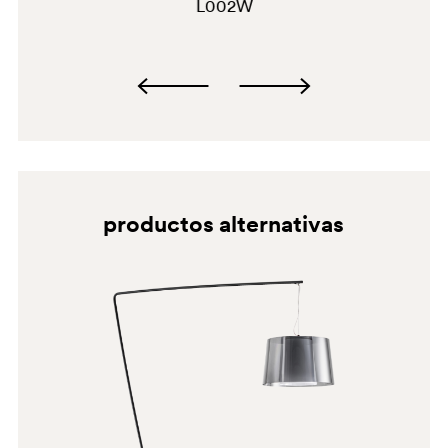
L002W
NS
granulados y disolventes en general.
NERO
productos alternativas
OA