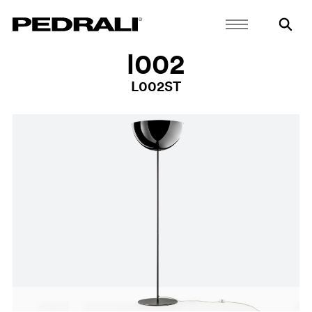
l002
L002ST