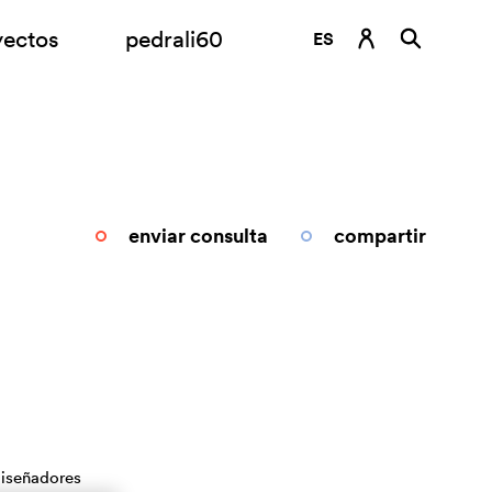
yectos
pedrali60
ES
DE
EN
FR
IT
enviar consulta
compartir
RU
iseñadores