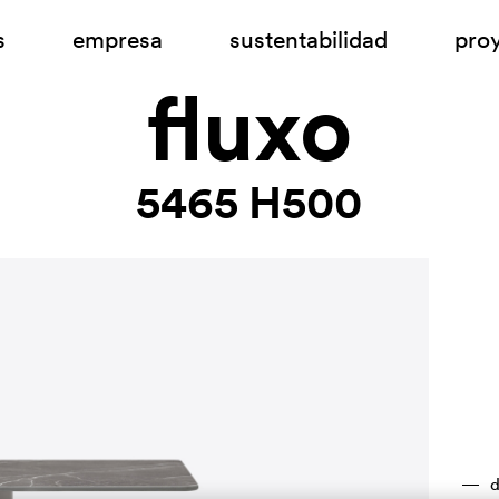
s
empresa
sustentabilidad
pro
fluxo
5465 H500
d