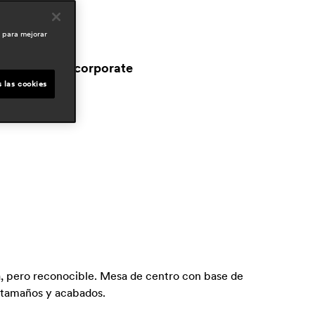
uca casini
o para mejorar
reas
ospitality
workspace & corporate
outdoor
 las cookies
ta, pero reconocible. Mesa de centro con base de
s tamaños y acabados.