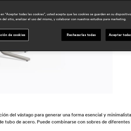
l
c en “Aceptar todas las cookies”, usted acepta que las cookies se guarden en su dispositiv
á
 del sitio, analizar el uso del mismo, y colaborar con nuestros estudios para marketing.
h
ción de cookies
Rechazarlas todas
Aceptar todas
ección del vástago para generar una forma esencial y minimalis
e de tubo de acero. Puede combinarse con sobres de diferente