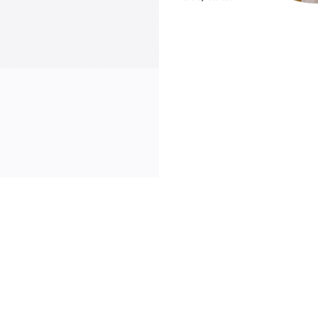
comunicación
news
s