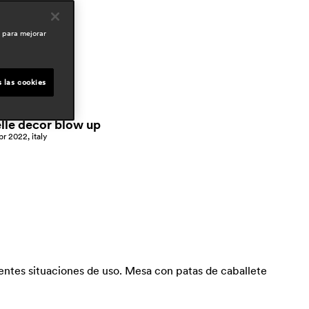
esidential
o para mejorar
rensa
ideat
ay 2026, germany
 las cookies
elle decor
ov 2025, italy
elle decor blow up
pr 2022, italy
erentes situaciones de uso. Mesa con patas de caballete