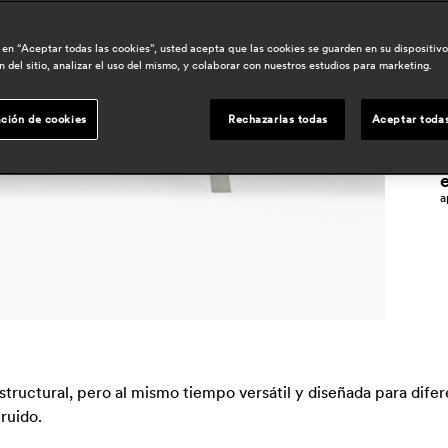
r
c en “Aceptar todas las cookies”, usted acepta que las cookies se guarden en su dispositiv
p
 del sitio, analizar el uso del mismo, y colaborar con nuestros estudios para marketing.
m
ción de cookies
Rechazarlas todas
Aceptar todas
n
a
 estructural, pero al mismo tiempo versátil y diseñada para dif
ruido.