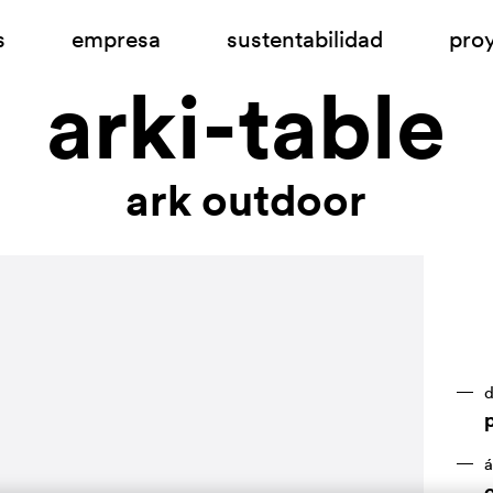
s
empresa
sustentabilidad
pro
arki-table
ark outdoor
d
á