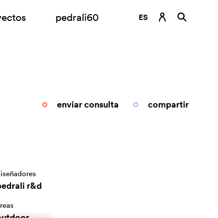
yectos
pedrali60
ES
DE
EN
FR
IT
enviar consulta
compartir
RU
iseñadores
pedrali r&d
reas
outdoor