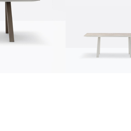
comunicación
news
s