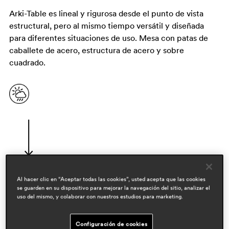
Arki-Table es lineal y rigurosa desde el punto de vista
estructural, pero al mismo tiempo versátil y diseñada
para diferentes situaciones de uso. Mesa con patas de
caballete de acero, estructura de acero y sobre
cuadrado.
Al hacer clic en “Aceptar todas las cookies”, usted acepta que las cookies
se guarden en su dispositivo para mejorar la navegación del sitio, analizar el
diseñadores
uso del mismo, y colaborar con nuestros estudios para marketing.
pedrali r&d
Configuración de cookies
áreas