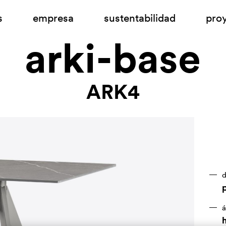
s
empresa
sustentabilidad
pro
arki-base
ARK4
d
á
h