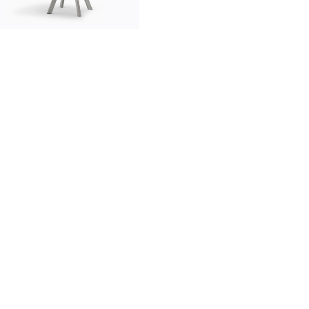
innovación
made in italy
diseñadores