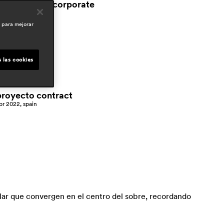
workspace & corporate
outdoor
o para mejorar
rensa
guest
un 2026, italy
 las cookies
area
eb 2026, italy
proyecto contract
pr 2022, spain
lar que convergen en el centro del sobre, recordando