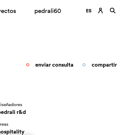
yectos
pedrali60
ES
DE
EN
FR
IT
enviar consulta
compartir
RU
iseñadores
pedrali r&d
reas
ospitality