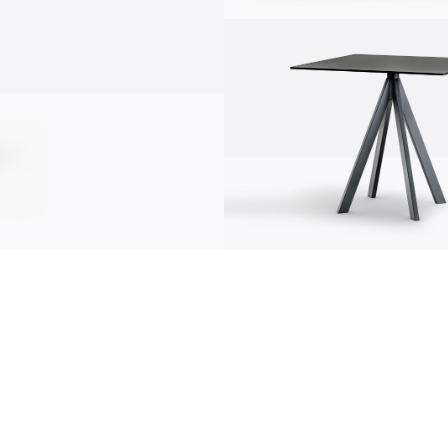
comunicación
news
s