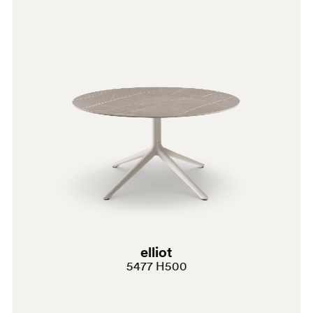
OA
BI300E
elliot
5477 H500