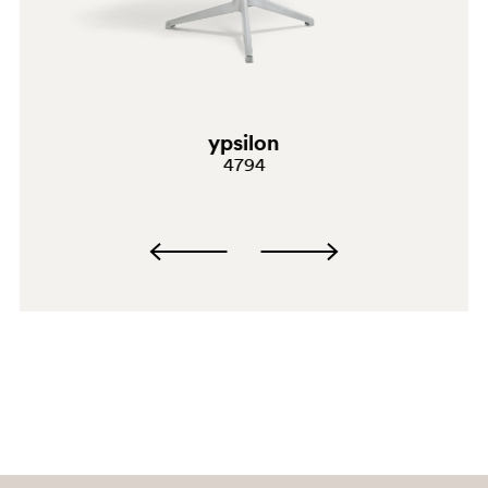
ypsilon
BI200
4794
SA200E