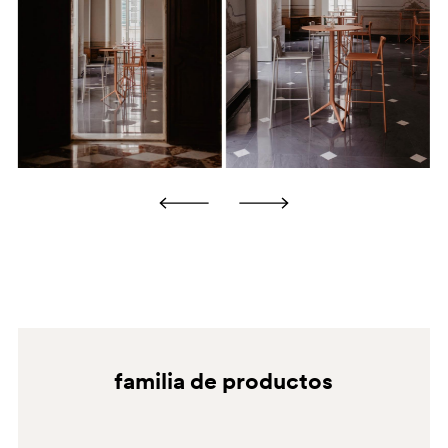
retoques o repintar.
TN
BI200E
familia de productos