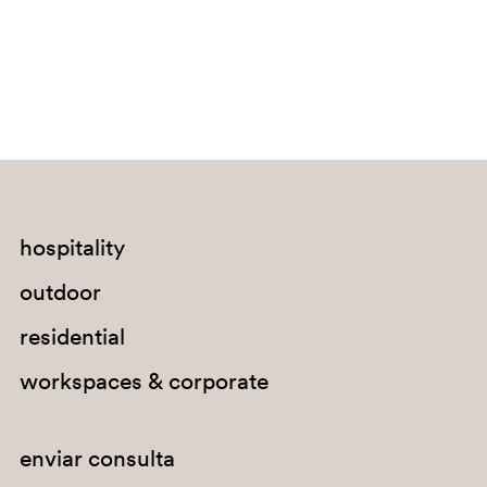
SA100
hospitality
outdoor
SA100E
residential
workspaces & corporate
enviar consulta