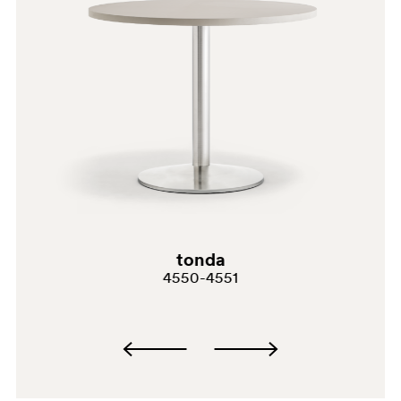
BI300
tonda
4550-4551
BI300E