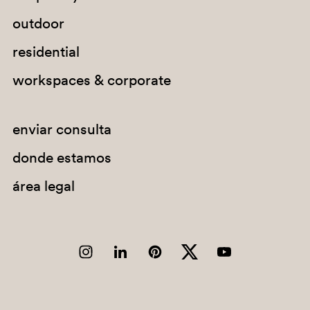
G67
outdoor
H141
residential
G184
workspaces & corporate
E04
C131
enviar consulta
donde estamos
área legal
BI200
G78
H142