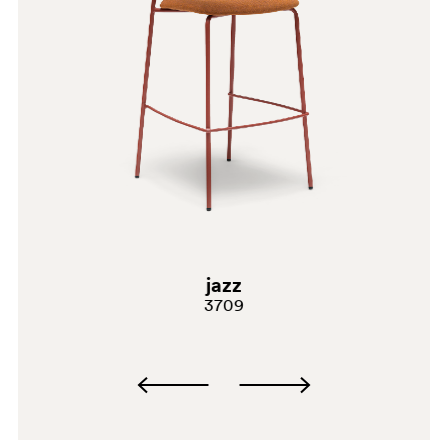
OA
G69
D122
G181
jazz
3709
E02
C141