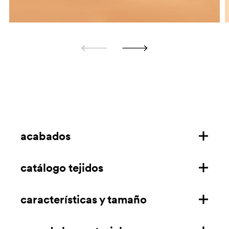
acabados
catálogo tejidos
estructura de acero
telas ignífugas
características y tamaño
descargar
tejidos
descargar (solo para EE.UU.)