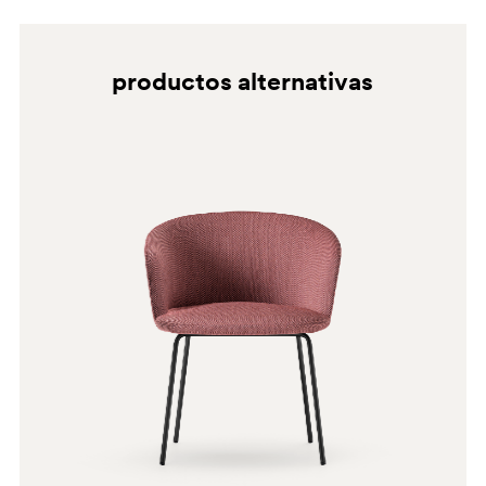
productos alternativas
RM
G190
D123
G185
E07
C134