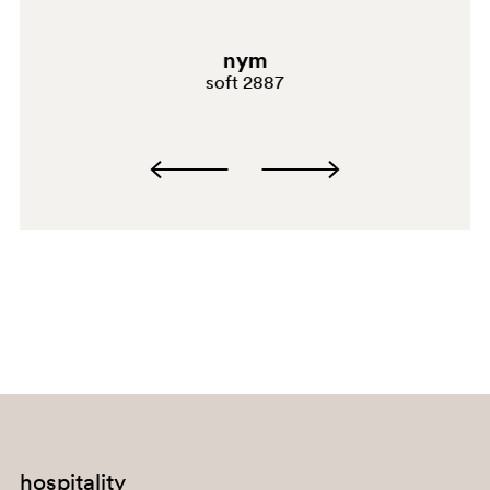
TN
nym
G191
soft 2887
H140
G183
E08
C130
BI100
hospitality