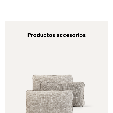
SA200E
GC
D23
Productos accesorios