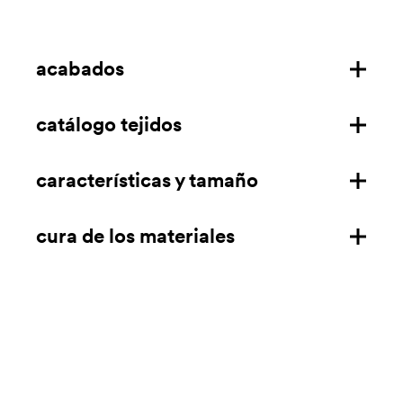
acabados
catálogo tejidos
estructura de aluminio para exterior
carcasa de malla textil impermeable
características y tamaño
descargar (solo para EE.UU.)
tejidos para exterior
cura de los materiales
características
medidas mm/in
tela
descarga la ficha técnica
Se recomienda limpiar regularmente los tejidos para
aluminio
mantener su aspecto y prolongar su duración. El polvo y
Limpiar con una bayeta suave o de microfibra empapada
la suciedad desgastan el tejido, por lo que se
en detergente neutro o desengrasante doméstico.
recomienda una limpieza periódica con aspiradora (con