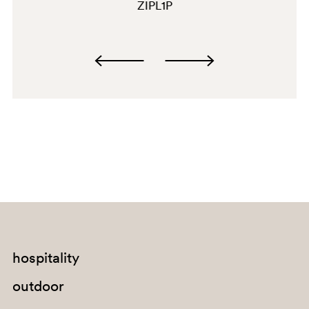
ZIPL1P
BI300
G190
G185
E07
C139
A95
hospitality
outdoor
SA100