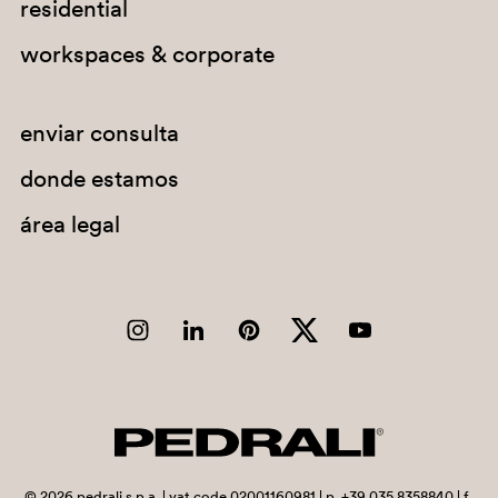
residential
G191
workspaces & corporate
G183
E08
enviar consulta
donde estamos
C140
área legal
A92
SA200
G67
©
2026
pedrali s.p.a. | vat code 02001160981 | p. +39 035 8358840 | f.