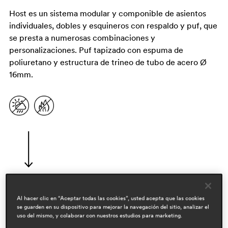
Host es un sistema modular y componible de asientos
individuales, dobles y esquineros con respaldo y puf, que
se presta a numerosas combinaciones y
personalizaciones. Puf tapizado con espuma de
poliuretano y estructura de trineo de tubo de acero Ø
16mm.
Al hacer clic en “Aceptar todas las cookies”, usted acepta que las cookies
diseñadores
se guarden en su dispositivo para mejorar la navegación del sitio, analizar el
uso del mismo, y colaborar con nuestros estudios para marketing.
claudio dondoli & marco pocci