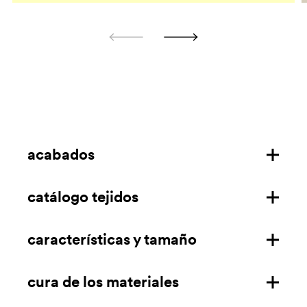
acabados
catálogo tejidos
estructura de acero
telas ignífugas
características y tamaño
descargar
terciopelo ignífugo
descargar (solo para EE.UU.)
cura de los materiales
características
terciopelo