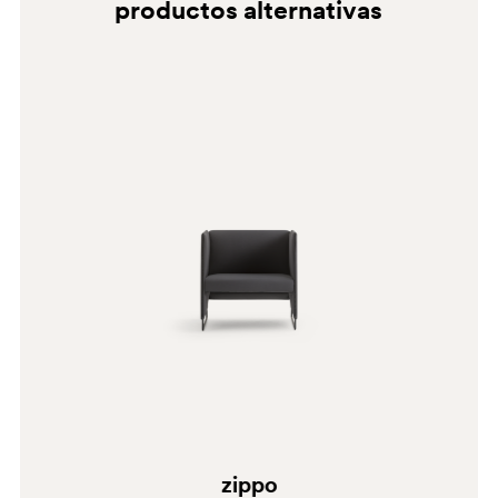
productos alternativas
BI200
G69
G181
E02
C61
A94
zippo