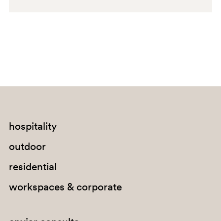
C94
G67
hospitality
H141
outdoor
G184
residential
E04
workspaces & corporate
C95