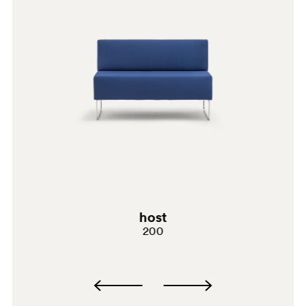
E07
C90
G191
host
H140
200
G183
E08