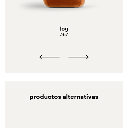
D122
G181
E02
log
367
C61
productos alternativas
G190
D123
G185