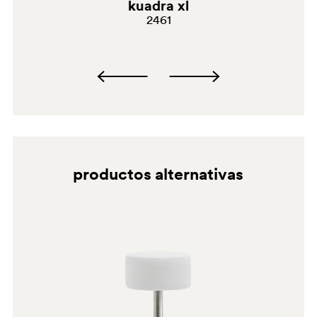
kuadra xl
G192
2461
G182
G231
C60
A93
productos alternativas
G69
G181