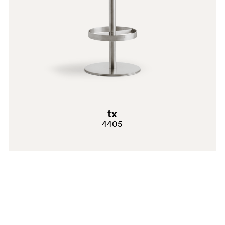
G232
C61
A94
tx
4405
G190
G185
G233