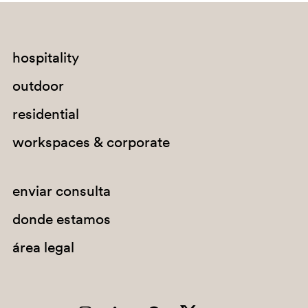
C90
A95
hospitality
outdoor
residential
workspaces & corporate
G191
enviar consulta
G183
donde estamos
G234
área legal
C94
A92