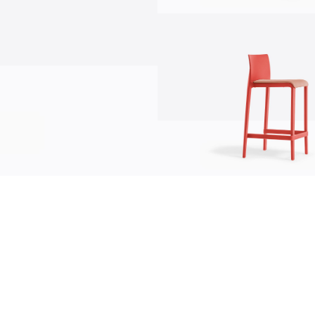
comunicación
news
s