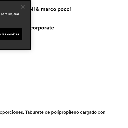
iseñadores
claudio dondoli & marco pocci
o para mejorar
reas
workspace & corporate
 las cookies
proporciones. Taburete de polipropileno cargado con