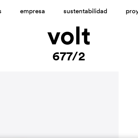
s
empresa
sustentabilidad
pro
volt
677/2