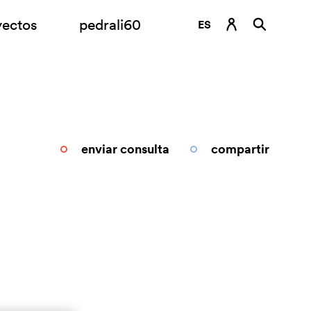
yectos
pedrali60
ES
DE
EN
FR
IT
enviar consulta
compartir
RU