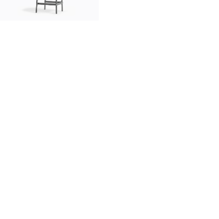
innovación
made in italy
diseñadores