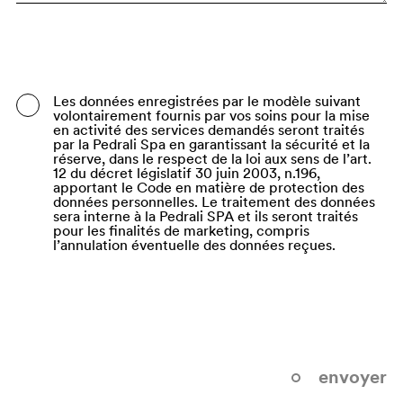
Bangladesh
Barbados
Belarus
Les données enregistrées par le modèle suivant
volontairement fournis par vos soins pour la mise
Belgium
en activité des services demandés seront traités
par la Pedrali Spa en garantissant la sécurité et la
Belize
réserve, dans le respect de la loi aux sens de l’art.
12 du décret législatif 30 juin 2003, n.196,
apportant le Code en matière de protection des
Benin
données personnelles. Le traitement des données
sera interne à la Pedrali SPA et ils seront traités
Bermuda
pour les finalités de marketing, compris
l’annulation éventuelle des données reçues.
Bhutan
Bolivia (Plurinational State of)
Bonaire, Sint Eustatius and Saba
Bosnia and Herzegovina
envoyer
Botswana