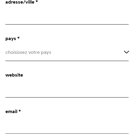
adresse/ville *
Architecte
Bureau d'Achats
pays *
choisissez votre pays
Afghanistan
website
Åland Islands
Albania
Algeria
email *
American Samoa
Andorra