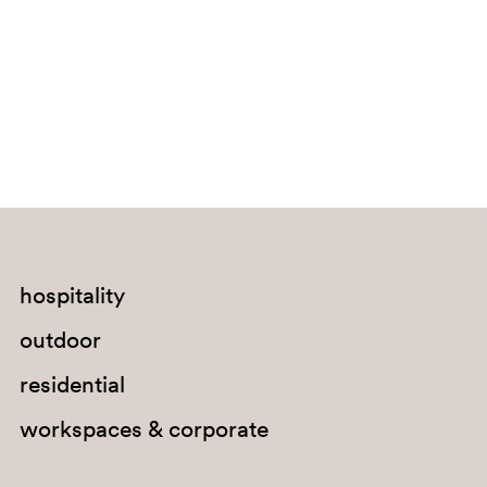
Bouvet Island
Brazil
British Indian Ocean Territory
Brunei Darussalam
Bulgaria
Burkina Faso
Burundi
Cabo Verde
hospitality
Cambodia
outdoor
Cameroon
residential
Canada
workspaces & corporate
Cayman Islands
Central African Republic