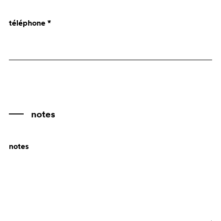
Angola
téléphone *
Anguilla
Antarctica
Antigua and Barbuda
Antille Olandesi
Argentina
Armenia
notes
Aruba
notes
Australia
Austria
Azerbaijan
Bahamas
Bahrain