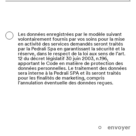
Bangladesh
Barbados
Belarus
Les données enregistrées par le modèle suivant
volontairement fournis par vos soins pour la mise
Belgium
en activité des services demandés seront traités
par la Pedrali Spa en garantissant la sécurité et la
Belize
réserve, dans le respect de la loi aux sens de l’art.
12 du décret législatif 30 juin 2003, n.196,
apportant le Code en matière de protection des
Benin
données personnelles. Le traitement des données
sera interne à la Pedrali SPA et ils seront traités
Bermuda
pour les finalités de marketing, compris
l’annulation éventuelle des données reçues.
Bhutan
Bolivia (Plurinational State of)
Bonaire, Sint Eustatius and Saba
Bosnia and Herzegovina
envoyer
Botswana