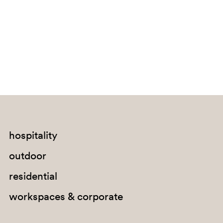
Bouvet Island
Brazil
British Indian Ocean Territory
Brunei Darussalam
Bulgaria
Burkina Faso
Burundi
Cabo Verde
hospitality
Cambodia
outdoor
Cameroon
residential
Canada
workspaces & corporate
Cayman Islands
Central African Republic