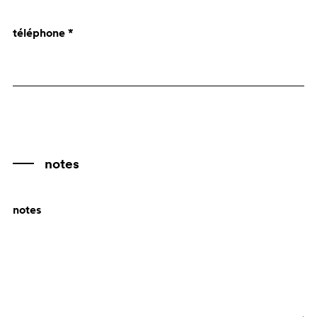
Angola
téléphone *
Anguilla
Antarctica
Antigua and Barbuda
Antille Olandesi
Argentina
Armenia
notes
Aruba
notes
Australia
Austria
Azerbaijan
Bahamas
Bahrain