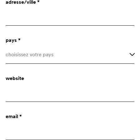
adresse/ville *
Architecte
Bureau d'Achats
pays *
choisissez votre pays
Afghanistan
website
Åland Islands
Albania
Algeria
email *
American Samoa
Andorra