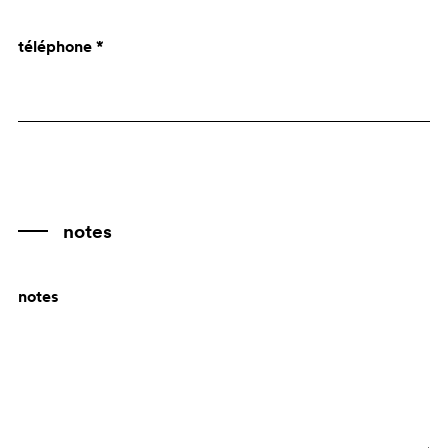
Angola
téléphone *
Anguilla
Antarctica
Antigua and Barbuda
Antille Olandesi
Argentina
Armenia
notes
Aruba
notes
Australia
Austria
Azerbaijan
Bahamas
Bahrain