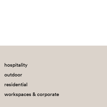
Bouvet Island
Brazil
British Indian Ocean Territory
Brunei Darussalam
Bulgaria
Burkina Faso
Burundi
Cabo Verde
hospitality
Cambodia
outdoor
Cameroon
residential
Canada
workspaces & corporate
Cayman Islands
Central African Republic