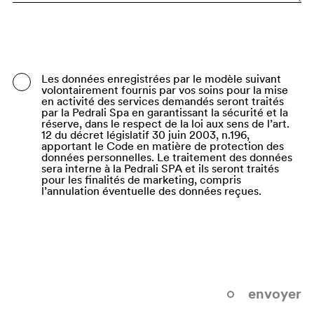
Bangladesh
Barbados
Belarus
Les données enregistrées par le modèle suivant
volontairement fournis par vos soins pour la mise
Belgium
en activité des services demandés seront traités
par la Pedrali Spa en garantissant la sécurité et la
Belize
réserve, dans le respect de la loi aux sens de l’art.
12 du décret législatif 30 juin 2003, n.196,
apportant le Code en matière de protection des
Benin
données personnelles. Le traitement des données
sera interne à la Pedrali SPA et ils seront traités
Bermuda
pour les finalités de marketing, compris
l’annulation éventuelle des données reçues.
Bhutan
Bolivia (Plurinational State of)
Bonaire, Sint Eustatius and Saba
Bosnia and Herzegovina
envoyer
Botswana