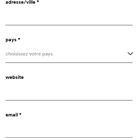
adresse/ville *
Architecte
Bureau d'Achats
pays *
choisissez votre pays
Afghanistan
website
Åland Islands
Albania
Algeria
email *
American Samoa
Andorra