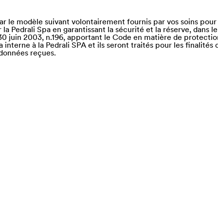
r le modèle suivant volontairement fournis par vos soins pour 
la Pedrali Spa en garantissant la sécurité et la réserve, dans le
if 30 juin 2003, n.196, apportant le Code en matière de protect
interne à la Pedrali SPA et ils seront traités pour les finalité
 données reçues.
e of)
nd Saba