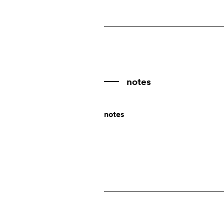
Antarctica
made in italy
Antigua and Barbuda
Antille Olandesi
designers
Argentina
Armenia
notes
Aruba
notes
Australia
Austria
Azerbaijan
Bahamas
Bahrain
Bangladesh
Barbados