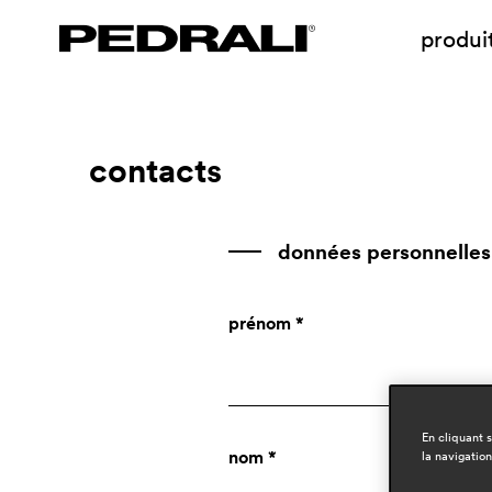
produi
contacts
données personnelles
prénom *
En cliquant 
nom *
la navigation