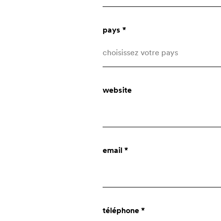
pays *
choisissez votre pays
Afghanistan
website
Åland Islands
Albania
qui sommes-nous?
Algeria
email *
American Samoa
entreprise
Andorra
Angola
innovation
téléphone *
Anguilla