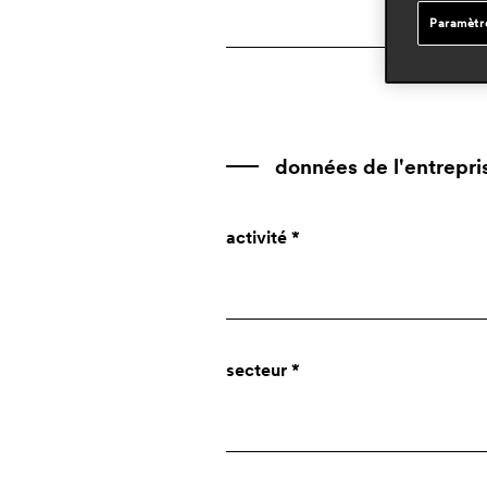
Paramètr
données de l'entrepri
activité *
Société
secteur *
Designer
Presse
Particulier