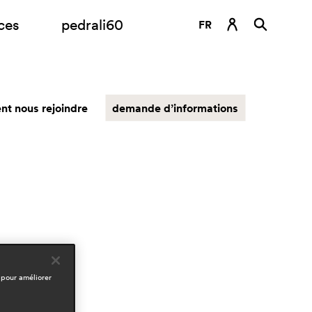
ces
pedrali60
FR
DE
EN
t nous rejoindre
demande d’informations
ES
IT
RU
 pour améliorer