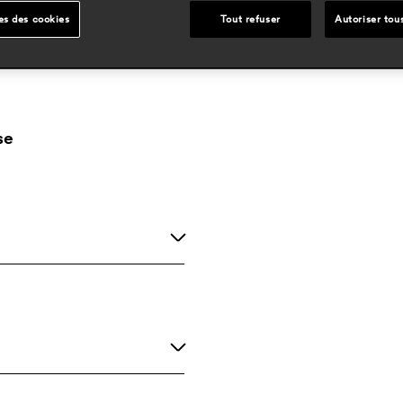
es des cookies
Tout refuser
Autoriser tou
se