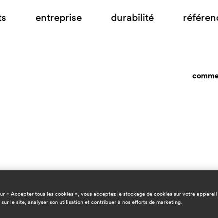
ts
entreprise
durabilité
référen
commen
sur « Accepter tous les cookies », vous acceptez le stockage de cookies sur votre appareil
 sur le site, analyser son utilisation et contribuer à nos efforts de marketing.