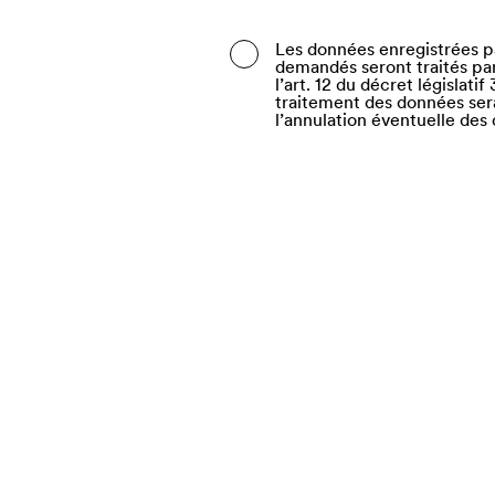
Belarus
Les données enregistrées pa
demandés seront traités par 
Belgium
l’art. 12 du décret législat
traitement des données sera 
Belize
l’annulation éventuelle des
Benin
Bermuda
Bhutan
Bolivia (Plurinational Stat
Bonaire, Sint Eustatius a
Bosnia and Herzegovina
Botswana
Bouvet Island
Brazil