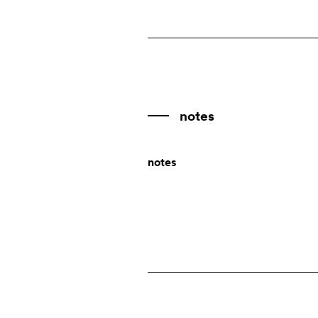
Antarctica
made in italy
Antigua and Barbuda
Antille Olandesi
designers
Argentina
Armenia
notes
Aruba
notes
Australia
Austria
Azerbaijan
Bahamas
Bahrain
Bangladesh
Barbados