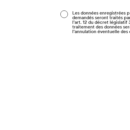
Belarus
Les données enregistrées pa
demandés seront traités par 
Belgium
l’art. 12 du décret législat
traitement des données sera 
Belize
l’annulation éventuelle des
Benin
Bermuda
Bhutan
Bolivia (Plurinational Stat
Bonaire, Sint Eustatius a
Bosnia and Herzegovina
Botswana
Bouvet Island
Brazil