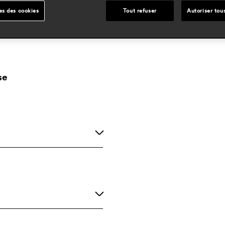
es des cookies
Tout refuser
Autoriser tou
se