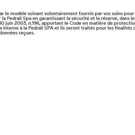
r le modèle suivant volontairement fournis par vos soins pour 
la Pedrali Spa en garantissant la sécurité et la réserve, dans le
if 30 juin 2003, n.196, apportant le Code en matière de protect
interne à la Pedrali SPA et ils seront traités pour les finalité
 données reçues.
e of)
nd Saba