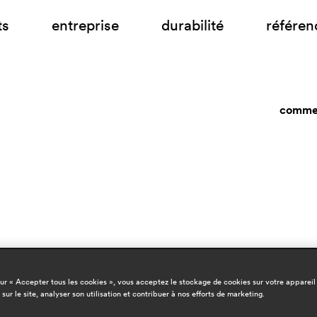
ts
entreprise
durabilité
référen
commen
sur « Accepter tous les cookies », vous acceptez le stockage de cookies sur votre appareil
 sur le site, analyser son utilisation et contribuer à nos efforts de marketing.