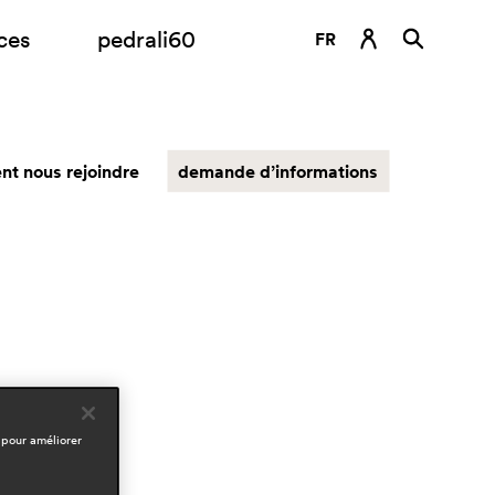
ces
pedrali60
FR
DE
EN
t nous rejoindre
demande d’informations
ES
IT
RU
 pour améliorer