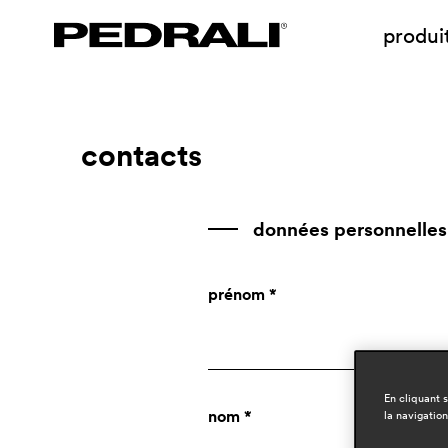
produi
contacts
données personnelles
prénom *
En cliquant 
nom *
la navigation