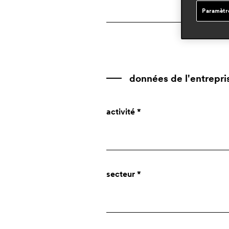
Paramètr
données de l'entrepri
activité *
Société
secteur *
Designer
Presse
Particulier