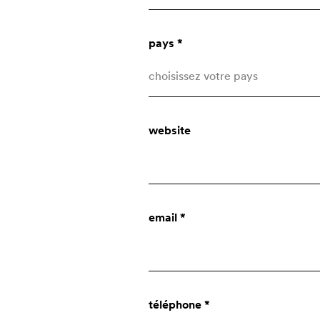
pays *
choisissez votre pays
Afghanistan
website
Åland Islands
Albania
qui sommes-nous?
Algeria
email *
American Samoa
entreprise
Andorra
Angola
innovation
téléphone *
Anguilla