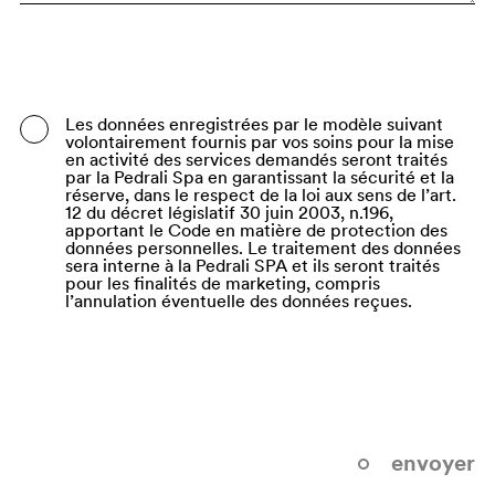
Bangladesh
Barbados
Belarus
Les données enregistrées par le modèle suivant
volontairement fournis par vos soins pour la mise
Belgium
en activité des services demandés seront traités
par la Pedrali Spa en garantissant la sécurité et la
Belize
réserve, dans le respect de la loi aux sens de l’art.
12 du décret législatif 30 juin 2003, n.196,
apportant le Code en matière de protection des
Benin
données personnelles. Le traitement des données
sera interne à la Pedrali SPA et ils seront traités
Bermuda
pour les finalités de marketing, compris
l’annulation éventuelle des données reçues.
Bhutan
Bolivia (Plurinational State of)
Bonaire, Sint Eustatius and Saba
Bosnia and Herzegovina
envoyer
Botswana