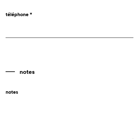
Angola
téléphone *
Anguilla
Antarctica
Antigua and Barbuda
Antille Olandesi
Argentina
Armenia
notes
Aruba
notes
Australia
Austria
Azerbaijan
Bahamas
Bahrain