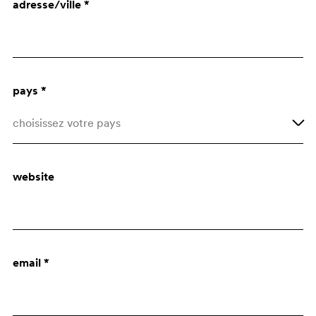
adresse/ville *
Architecte
Bureau d'Achats
pays *
choisissez votre pays
Afghanistan
website
Åland Islands
Albania
Algeria
email *
American Samoa
Andorra