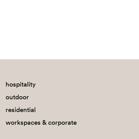
Bouvet Island
Brazil
British Indian Ocean Territory
Brunei Darussalam
Bulgaria
Burkina Faso
Burundi
Cabo Verde
hospitality
Cambodia
outdoor
Cameroon
residential
Canada
workspaces & corporate
Cayman Islands
Central African Republic