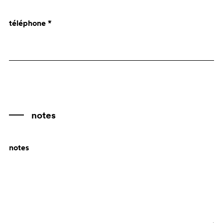
Angola
téléphone *
Anguilla
Antarctica
Antigua and Barbuda
Antille Olandesi
Argentina
Armenia
notes
Aruba
notes
Australia
Austria
Azerbaijan
Bahamas
Bahrain