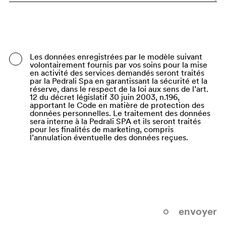
Bangladesh
Barbados
Belarus
Les données enregistrées par le modèle suivant
volontairement fournis par vos soins pour la mise
Belgium
en activité des services demandés seront traités
par la Pedrali Spa en garantissant la sécurité et la
Belize
réserve, dans le respect de la loi aux sens de l’art.
12 du décret législatif 30 juin 2003, n.196,
apportant le Code en matière de protection des
Benin
données personnelles. Le traitement des données
sera interne à la Pedrali SPA et ils seront traités
Bermuda
pour les finalités de marketing, compris
l’annulation éventuelle des données reçues.
Bhutan
Bolivia (Plurinational State of)
Bonaire, Sint Eustatius and Saba
Bosnia and Herzegovina
envoyer
Botswana