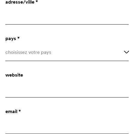
adresse/ville *
Architecte
Bureau d'Achats
pays *
choisissez votre pays
Afghanistan
website
Åland Islands
Albania
Algeria
email *
American Samoa
Andorra