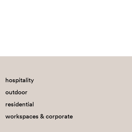
Bouvet Island
Brazil
British Indian Ocean Territory
Brunei Darussalam
Bulgaria
Burkina Faso
Burundi
Cabo Verde
hospitality
Cambodia
outdoor
Cameroon
residential
Canada
workspaces & corporate
Cayman Islands
Central African Republic