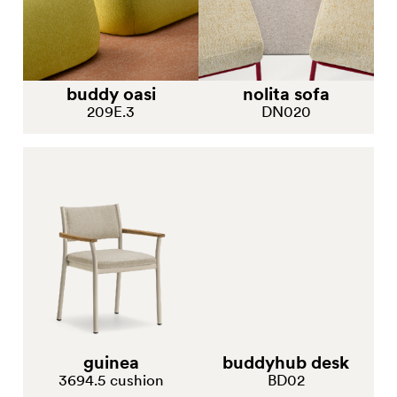
buddy oasi
nolita sofa
209E.3
DN020
guinea
buddyhub desk
3694.5 cushion
BD02