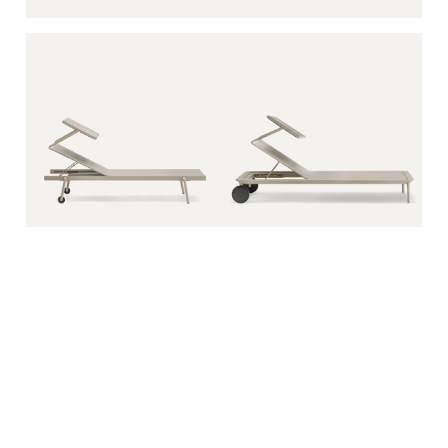
rail
sun lounger roof