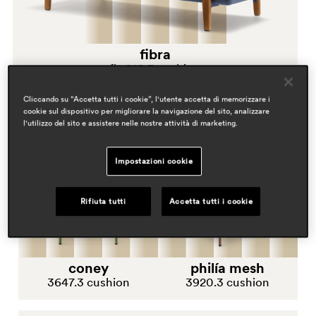
finta pelle
fibra
laminato e nobilitato
fbr010.3 cushion
laminato e stratificato
Cliccando su “Accetta tutti i cookie”, l'utente accetta di memorizzare i
cookie sul dispositivo per migliorare la navigazione del sito, analizzare
l'utilizzo del sito e assistere nelle nostre attività di marketing.
metacrilato
Impostazioni cookie
pelle e cuoio
Rifiuta tutti
Accetta tutti i cookie
polipropilene e polietilene
coney
philía mesh
polipropilene e tecnopolimero
3647.3 cushion
3920.3 cushion
stratificato e fenix