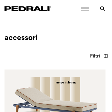
accessori
Filtri
materiali
tipologie
conferma
rimuovi selezione
acciaio
alluminio