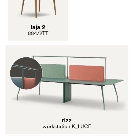
laja 2
884/2TT
rizz
workstation K_LUCE