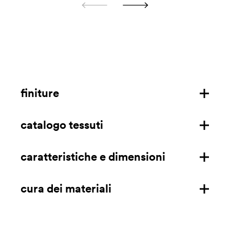
finiture
catalogo tessuti
tessuti outdoor
caratteristiche e dimensioni
download
download (solo per USA)
cura dei materiali
caratteristiche
dimensioni mm/in
tessuto