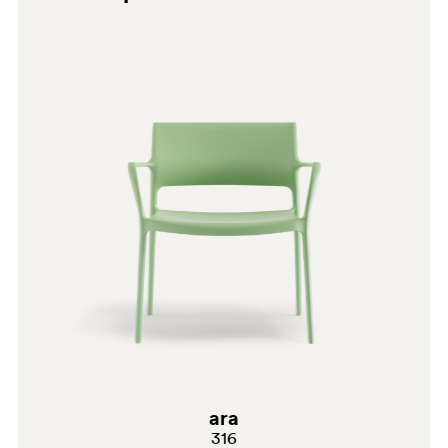
D25
D26
ara
316