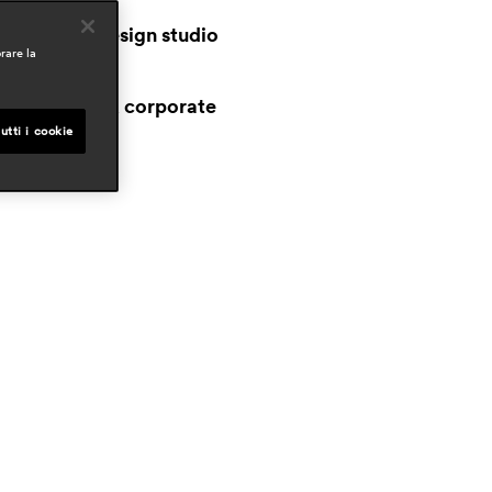
esigner
jorge pensi design studio
rare la
mbiti
workspaces & corporate
utti i cookie