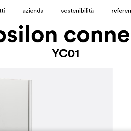
ti
azienda
sostenibilità
refere
psilon conne
YC01