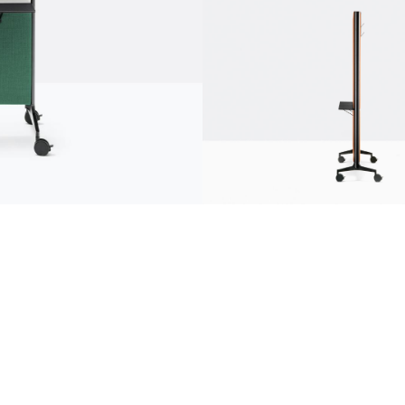
comunicazione
news
s