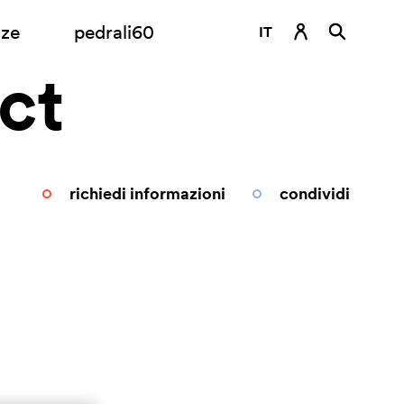
nze
pedrali60
IT
ct
DE
EN
ES
FR
richiedi informazioni
condividi
RU