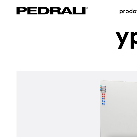
prodot
y