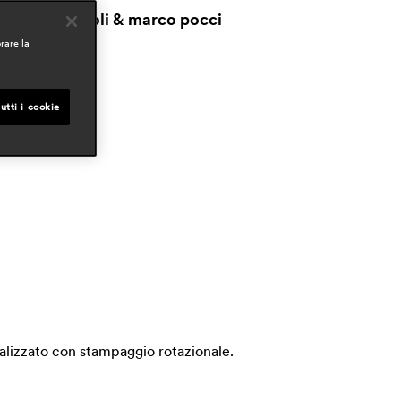
claudio dondoli & marco pocci
rare la
mbiti
ospitality
outdoor
utti i cookie
ealizzato con stampaggio rotazionale.