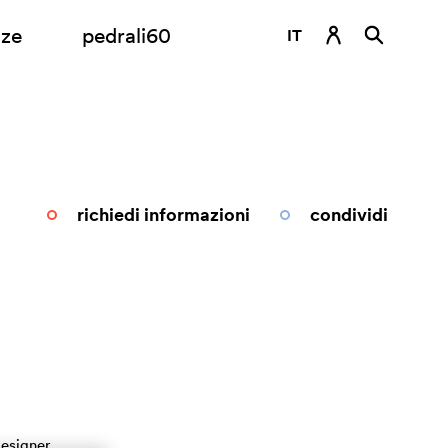
nze
pedrali60
IT
DE
EN
ES
FR
richiedi informazioni
condividi
RU
esigner