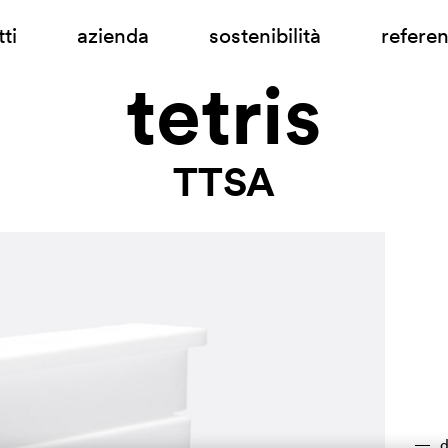
ti
azienda
sostenibilità
refere
tetris
TTSA
d