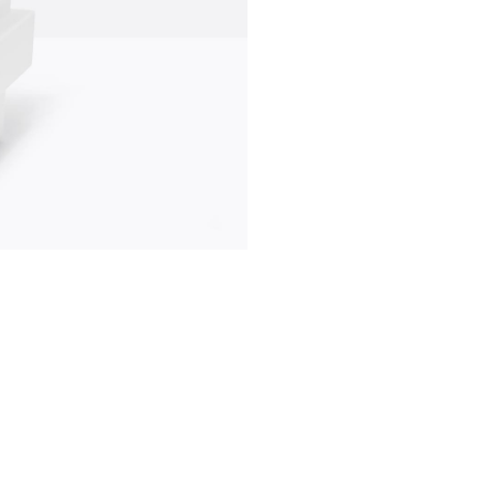
comunicazione
news
s