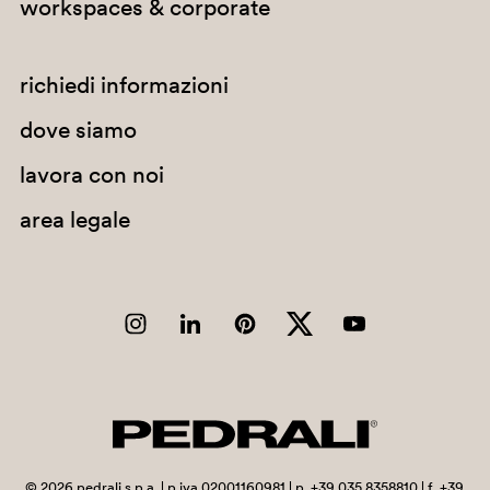
workspaces & corporate
richiedi informazioni
dove siamo
lavora con noi
area legale
D28
©
2026
pedrali s.p.a. | p.iva 02001160981 | p. +39 035 8358810 | f. +39