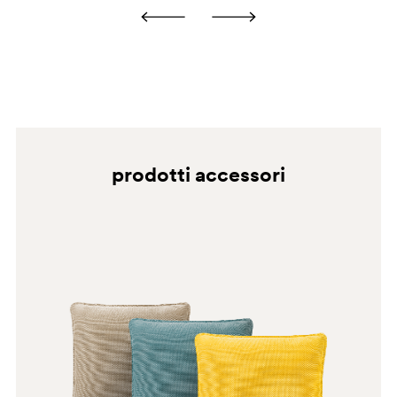
all’aria. Non usare smacchiatori o detergenti a base
consultabile sul sito Pedrali, così come su eventuali
cloro, ammoniaca o alcol.
etichette presenti sul prodotto.
GAE
GA2
prodotti accessori
D23