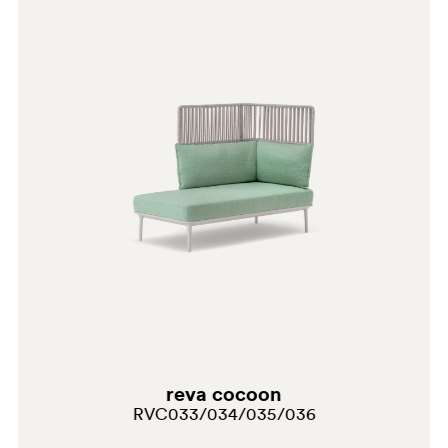
D25
reva cocoon
RVC033/034/035/036